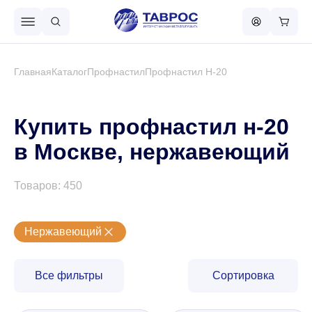
Назад в меню
Главная
Каталог
Профнастил
Профнастил Н-20
Профнастил
Купить профнастил н-20
в Москве, нержавеющий
Металлочерепица
Товаров: 450
Металлический штакетник
Нержавеющий
Чёрный металлопрокат
Все фильтры
Сортировка
Сваи винтовые