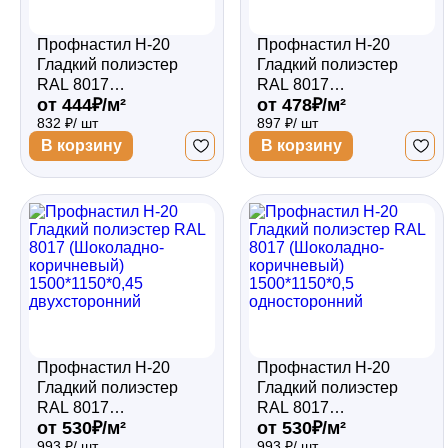
Профнастил Н-20
Профнастил Н-20
Гладкий полиэстер
Гладкий полиэстер
RAL 8017
RAL 8017
от 444₽/м²
от 478₽/м²
(Шоколадно-
(Шоколадно-
832 ₽/ шт
897 ₽/ шт
коричневый)
коричневый)
1500*1150*0,4
1500*1150*0,45
В корзину
В корзину
односторонний
односторонний
Профнастил Н-20
Профнастил Н-20
Гладкий полиэстер
Гладкий полиэстер
RAL 8017
RAL 8017
от 530₽/м²
от 530₽/м²
(Шоколадно-
(Шоколадно-
993 ₽/ шт
993 ₽/ шт
коричневый)
коричневый)