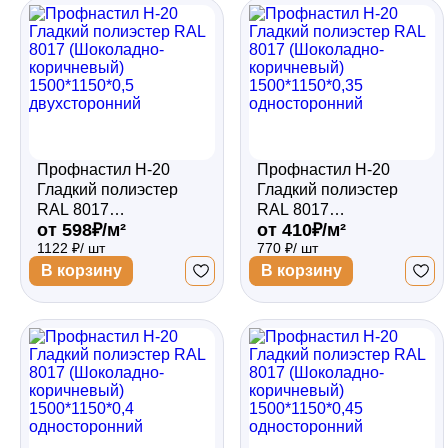
Забор
Кровля
Профнастил Н-20
Профнастил Н-20
Водосточная система
Гладкий полиэстер
Гладкий полиэстер
RAL 8017
RAL 8017
от 598₽/м²
от 410₽/м²
(Шоколадно-
(Шоколадно-
1122 ₽/ шт
770 ₽/ шт
коричневый)
коричневый)
Профили для гипсокартона
1500*1150*0,5
1500*1150*0,35
В корзину
В корзину
двухсторонний
односторонний
Дача и сад
Другие товары