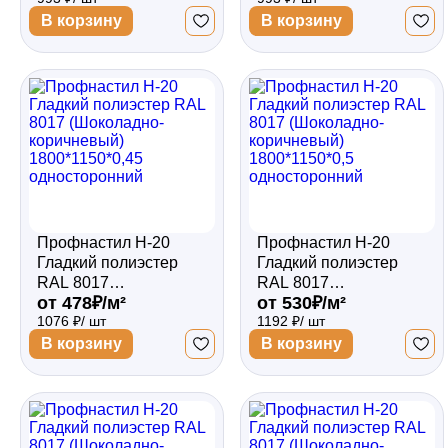
1500*1150*0,45
1500*1150*0,5
В корзину
В корзину
двухсторонний
односторонний
Профнастил Н-20
Профнастил Н-20
Гладкий полиэстер
Гладкий полиэстер
RAL 8017
RAL 8017
от 478₽/м²
от 530₽/м²
(Шоколадно-
(Шоколадно-
1076 ₽/ шт
1192 ₽/ шт
коричневый)
коричневый)
1800*1150*0,45
1800*1150*0,5
В корзину
В корзину
односторонний
односторонний