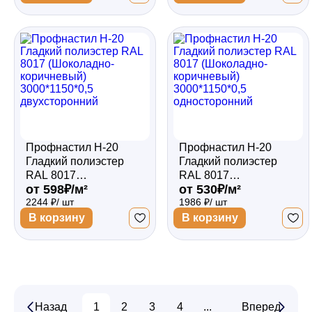
односторонний
двухсторонний
Профнастил Н-20
Профнастил Н-20
Гладкий полиэстер
Гладкий полиэстер
RAL 8017
RAL 8017
от 598₽/м²
от 530₽/м²
(Шоколадно-
(Шоколадно-
2244 ₽/ шт
1986 ₽/ шт
коричневый)
коричневый)
3000*1150*0,5
3000*1150*0,5
В корзину
В корзину
двухсторонний
односторонний
Назад
1
2
3
4
...
14
Вперед
15