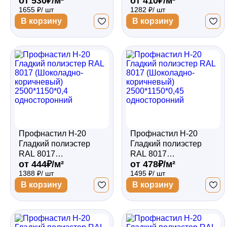
от 530₽/м²
от 410₽/м²
(Шоколадно-
(Шоколадно-
1655 ₽/ шт
1282 ₽/ шт
коричневый)
коричневый)
2500*1150*0,5
2500*1150*0,35
В корзину
В корзину
односторонний
односторонний
Профнастил Н-20
Профнастил Н-20
Гладкий полиэстер
Гладкий полиэстер
RAL 8017
RAL 8017
от 444₽/м²
от 478₽/м²
(Шоколадно-
(Шоколадно-
1388 ₽/ шт
1495 ₽/ шт
коричневый)
коричневый)
2500*1150*0,4
2500*1150*0,45
В корзину
В корзину
односторонний
односторонний