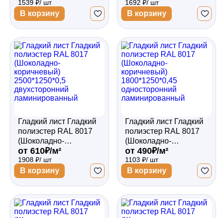
1539 ₽/ шт
1692 ₽/ шт
3000*1250*0,35
2500*1250*0,45
односторонний
двухсторонний
В корзину
В корзину
ламинированный
ламинированный
Гладкий лист Гладкий
Гладкий лист Гладкий
полиэстер RAL 8017
полиэстер RAL 8017
(Шоколадно-
(Шоколадно-
от 610₽/м²
от 490₽/м²
коричневый)
коричневый)
1908 ₽/ шт
1103 ₽/ шт
2500*1250*0,5
1800*1250*0,45
двухсторонний
односторонний
В корзину
В корзину
ламинированный
ламинированный