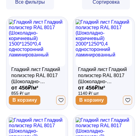
Все фильтры
Сортировка
Забор
Кровля
Водосточная система
Гладкий лист Гладкий
Гладкий лист Гладкий
полиэстер RAL 8017
полиэстер RAL 8017
Профили для гипсокартона
(Шоколадно-
(Шоколадно-
от 456₽/м²
от 456₽/м²
коричневый)
коричневый)
855 ₽/ шт
1140 ₽/ шт
1500*1250*0,4
2000*1250*0,4
односторонний
односторонний
Дача и сад
В корзину
В корзину
ламинированный
ламинированный
Другие товары