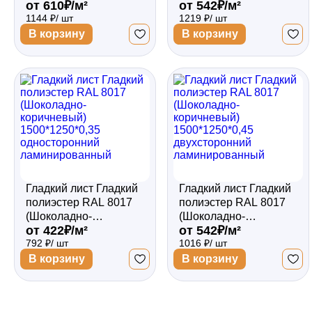
от 610₽/м²
от 542₽/м²
коричневый)
коричневый)
1144 ₽/ шт
1219 ₽/ шт
1500*1250*0,5
1800*1250*0,45
двухсторонний
двухсторонний
В корзину
В корзину
ламинированный
ламинированный
Гладкий лист Гладкий
Гладкий лист Гладкий
полиэстер RAL 8017
полиэстер RAL 8017
(Шоколадно-
(Шоколадно-
от 422₽/м²
от 542₽/м²
коричневый)
коричневый)
792 ₽/ шт
1016 ₽/ шт
1500*1250*0,35
1500*1250*0,45
односторонний
двухсторонний
В корзину
В корзину
ламинированный
ламинированный