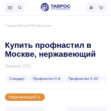
Назад в меню
Главная
Каталог
Профнастил
Профнастил
Купить профнастил в
Москве, нержавеющий
Металлочерепица
Товаров: 2711
Металлический штакетник
Стандарт
Профнастил С-8
Профнастил С-20
Пр
Чёрный металлопрокат
Нержавеющий
Сваи винтовые