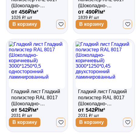
(Шоколадно-
(Шоколадно-
от 456₽/м²
от 490₽/м²
коричневый)
коричневый)
1026 ₽/ шт
1839 ₽/ шт
1800*1250*0,4
3000*1250*0,45
односторонний
односторонний
В корзину
В корзину
ламинированный
ламинированный
Гладкий лист Гладкий
Гладкий лист Гладкий
полиэстер RAL 8017
полиэстер RAL 8017
(Шоколадно-
(Шоколадно-
от 542₽/м²
от 542₽/м²
коричневый)
коричневый)
2031 ₽/ шт
2031 ₽/ шт
3000*1250*0,5
3000*1250*0,45
односторонний
двухсторонний
В корзину
В корзину
ламинированный
ламинированный