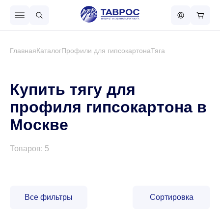
Назад в меню
Главная
Каталог
Профили для гипсокартона
Тяга
Профнастил
Купить тягу для
профиля гипсокартона в
Металлочерепица
Москве
Металлический штакетник
Товаров: 5
Чёрный металлопрокат
Все фильтры
Сортировка
Сваи винтовые