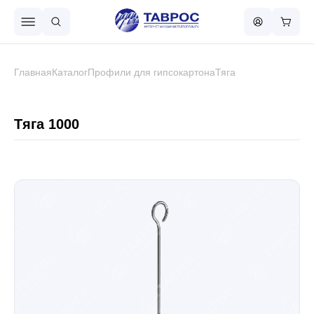
Назад в меню
Главная
Каталог
Профили для гипсокартона
Тяга
Профнастил
Тяга 1000
Металлочерепица
Металлический штакетник
Чёрный металлопрокат
Сваи винтовые