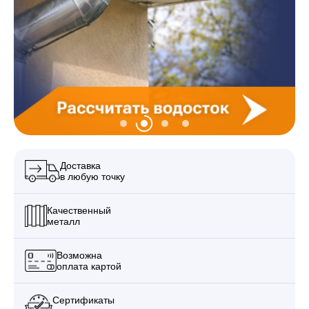
Забор
Кровля
Водосточная система
Доставка
в любую точку
Профили для гипсокартона
Качественный
металл
Дача и сад
Возможна
оплата картой
Другие товары
Сертификаты