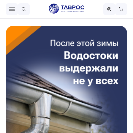
Назад в меню
Профнастил
Металлочерепица
Металлический штакетник
Чёрный металлопрокат
Сваи винтовые