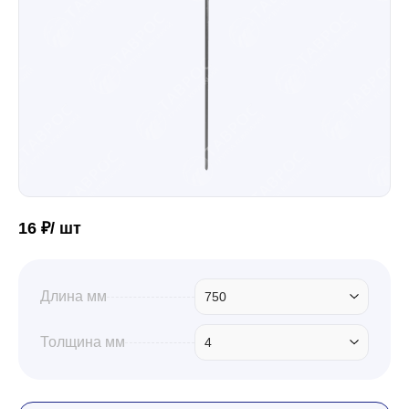
Забор
Кровля
Водосточная система
16 ₽/ шт
Профили для гипсокартона
Длина мм
750
Дача и сад
Толщина мм
4
Другие товары