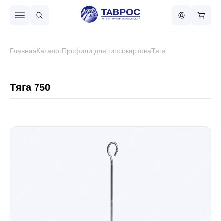
Назад в меню
Главная
Каталог
Профили для гипсокартона
Тяга
Профнастил
Тяга 750
Металлочерепица
Металлический штакетник
Чёрный металлопрокат
Сваи винтовые