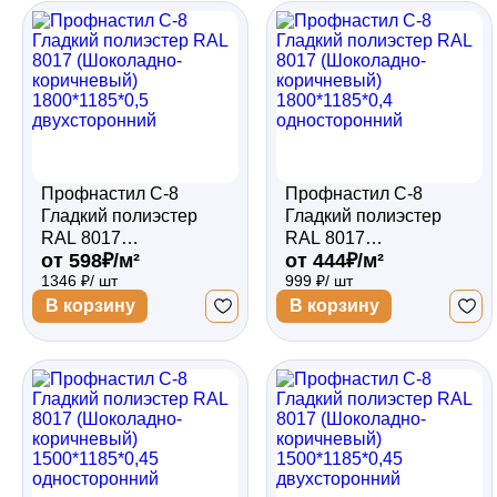
Профнастил С-8
Профнастил С-8
Гладкий полиэстер
Гладкий полиэстер
RAL 8017
RAL 8017
от 598₽/м²
от 444₽/м²
(Шоколадно-
(Шоколадно-
1346 ₽/ шт
999 ₽/ шт
коричневый)
коричневый)
1800*1185*0,5
1800*1185*0,4
В корзину
В корзину
двухсторонний
односторонний