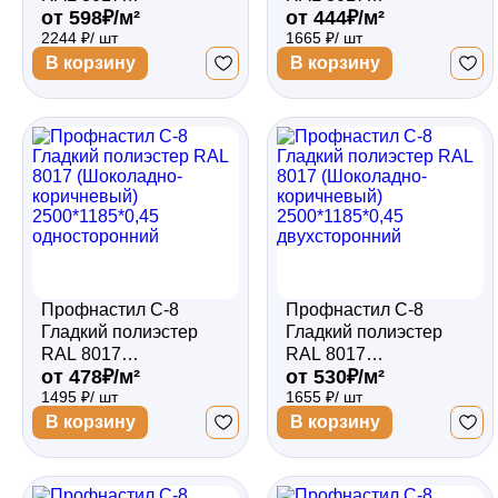
от 598₽/м²
от 444₽/м²
(Шоколадно-
(Шоколадно-
2244 ₽/ шт
1665 ₽/ шт
коричневый)
коричневый)
3000*1185*0,5
3000*1185*0,4
В корзину
В корзину
двухсторонний
односторонний
Профнастил С-8
Профнастил С-8
Гладкий полиэстер
Гладкий полиэстер
RAL 8017
RAL 8017
от 478₽/м²
от 530₽/м²
(Шоколадно-
(Шоколадно-
1495 ₽/ шт
1655 ₽/ шт
коричневый)
коричневый)
2500*1185*0,45
2500*1185*0,45
В корзину
В корзину
односторонний
двухсторонний