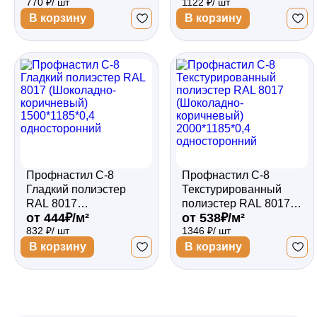
770 ₽/ шт
1122 ₽/ шт
коричневый)
коричневый)
1500*1185*0,35
1500*1185*0,5
В корзину
В корзину
односторонний
двухсторонний
Профнастил С-8
Профнастил С-8
Гладкий полиэстер
Текстурированный
RAL 8017
полиэстер RAL 8017
от 444₽/м²
от 538₽/м²
(Шоколадно-
(Шоколадно-
832 ₽/ шт
1346 ₽/ шт
коричневый)
коричневый)
1500*1185*0,4
2000*1185*0,4
В корзину
В корзину
односторонний
односторонний