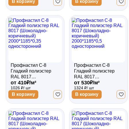
2000*1185*0,45
2000*1185*0,45
В корзину
В корзину
односторонний
двухсторонний
Профнастил С-8
Профнастил С-8
Гладкий полиэстер
Гладкий полиэстер
RAL 8017
RAL 8017
от 410₽/м²
от 530₽/м²
(Шоколадно-
(Шоколадно-
1026 ₽/ шт
1324 ₽/ шт
коричневый)
коричневый)
2000*1185*0,35
2000*1185*0,5
В корзину
В корзину
односторонний
односторонний