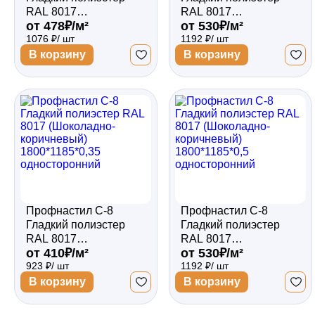
RAL 8017
RAL 8017
от 478₽/м²
от 530₽/м²
(Шоколадно-
(Шоколадно-
1076 ₽/ шт
1192 ₽/ шт
коричневый)
коричневый)
1800*1185*0,45
1800*1185*0,45
В корзину
В корзину
односторонний
двухсторонний
Профнастил С-8
Профнастил С-8
Гладкий полиэстер
Гладкий полиэстер
RAL 8017
RAL 8017
от 410₽/м²
от 530₽/м²
(Шоколадно-
(Шоколадно-
923 ₽/ шт
1192 ₽/ шт
коричневый)
коричневый)
1800*1185*0,35
1800*1185*0,5
В корзину
В корзину
односторонний
односторонний