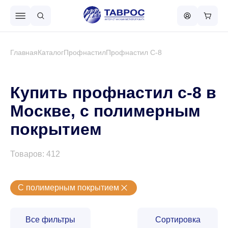
Назад в меню
Главная
Каталог
Профнастил
Профнастил С-8
Профнастил
Купить профнастил с-8 в
Москве, с полимерным
Металлочерепица
покрытием
Металлический штакетник
Товаров: 412
Чёрный металлопрокат
С полимерным покрытием
Сваи винтовые
Все фильтры
Сортировка