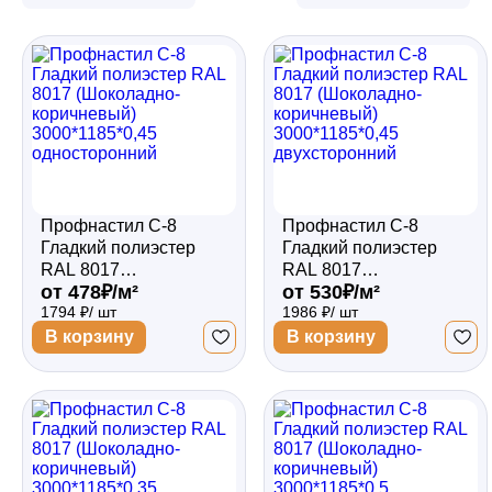
Забор
Кровля
Водосточная система
Профнастил С-8
Профнастил С-8
Гладкий полиэстер
Гладкий полиэстер
RAL 8017
RAL 8017
Профили для гипсокартона
от 478₽/м²
от 530₽/м²
(Шоколадно-
(Шоколадно-
1794 ₽/ шт
1986 ₽/ шт
коричневый)
коричневый)
3000*1185*0,45
3000*1185*0,45
В корзину
В корзину
односторонний
двухсторонний
Дача и сад
Другие товары