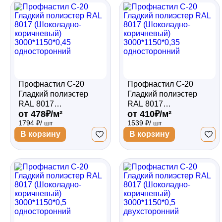
Забор
Кровля
Профнастил С-20
Профнастил С-20
Водосточная система
Гладкий полиэстер
Гладкий полиэстер
RAL 8017
RAL 8017
от 478₽/м²
от 410₽/м²
(Шоколадно-
(Шоколадно-
1794 ₽/ шт
1539 ₽/ шт
коричневый)
коричневый)
Профили для гипсокартона
3000*1150*0,45
3000*1150*0,35
В корзину
В корзину
односторонний
односторонний
Дача и сад
Другие товары