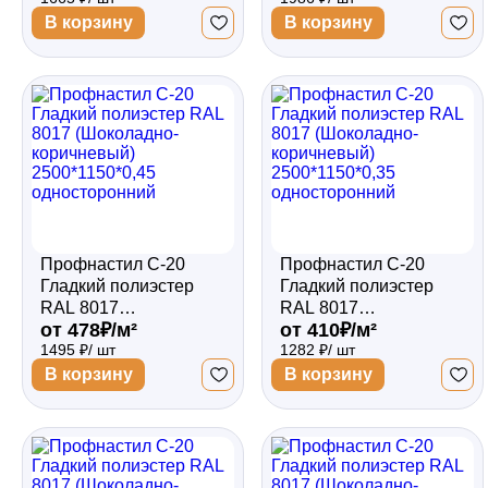
3000*1150*0,4
3000*1150*0,45
В корзину
В корзину
односторонний
двухсторонний
Профнастил С-20
Профнастил С-20
Гладкий полиэстер
Гладкий полиэстер
RAL 8017
RAL 8017
от 478₽/м²
от 410₽/м²
(Шоколадно-
(Шоколадно-
1495 ₽/ шт
1282 ₽/ шт
коричневый)
коричневый)
2500*1150*0,45
2500*1150*0,35
В корзину
В корзину
односторонний
односторонний