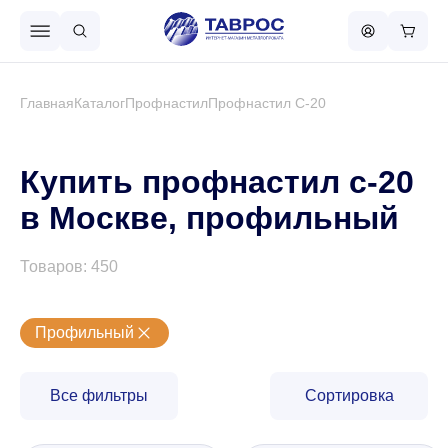
Назад в меню
Главная
Каталог
Профнастил
Профнастил С-20
Профнастил
Купить профнастил с-20
в Москве, профильный
Металлочерепица
Товаров: 450
Металлический штакетник
Профильный
Чёрный металлопрокат
Все фильтры
Сортировка
Сваи винтовые