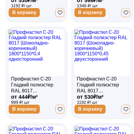
от 530₽/м²
от 598₽/м²
(Шоколадно-
(Шоколадно-
1192 ₽/ шт
1346 ₽/ шт
коричневый)
коричневый)
1800*1150*0,5
1800*1150*0,5
В корзину
В корзину
односторонний
двухсторонний
Профнастил С-20
Профнастил С-20
Гладкий полиэстер
Гладкий полиэстер
RAL 8017
RAL 8017
от 444₽/м²
от 530₽/м²
(Шоколадно-
(Шоколадно-
999 ₽/ шт
1192 ₽/ шт
коричневый)
коричневый)
1800*1150*0,4
1800*1150*0,45
В корзину
В корзину
односторонний
двухсторонний