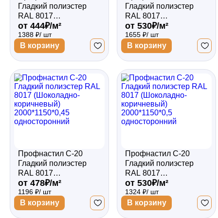
Гладкий полиэстер
Гладкий полиэстер
RAL 8017
RAL 8017
от 444₽/м²
от 530₽/м²
(Шоколадно-
(Шоколадно-
1388 ₽/ шт
1655 ₽/ шт
коричневый)
коричневый)
2500*1150*0,4
2500*1150*0,45
В корзину
В корзину
односторонний
двухсторонний
Профнастил С-20
Профнастил С-20
Гладкий полиэстер
Гладкий полиэстер
RAL 8017
RAL 8017
от 478₽/м²
от 530₽/м²
(Шоколадно-
(Шоколадно-
1196 ₽/ шт
1324 ₽/ шт
коричневый)
коричневый)
2000*1150*0,45
2000*1150*0,5
В корзину
В корзину
односторонний
односторонний