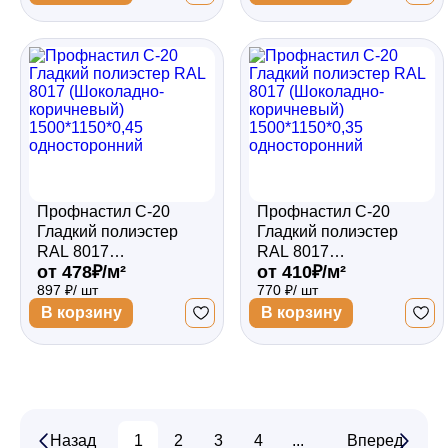
односторонний
двухсторонний
Профнастил С-20
Профнастил С-20
Гладкий полиэстер
Гладкий полиэстер
RAL 8017
RAL 8017
от 478₽/м²
от 410₽/м²
(Шоколадно-
(Шоколадно-
897 ₽/ шт
770 ₽/ шт
коричневый)
коричневый)
1500*1150*0,45
1500*1150*0,35
В корзину
В корзину
односторонний
односторонний
Назад
1
2
3
4
...
14
Вперед
15