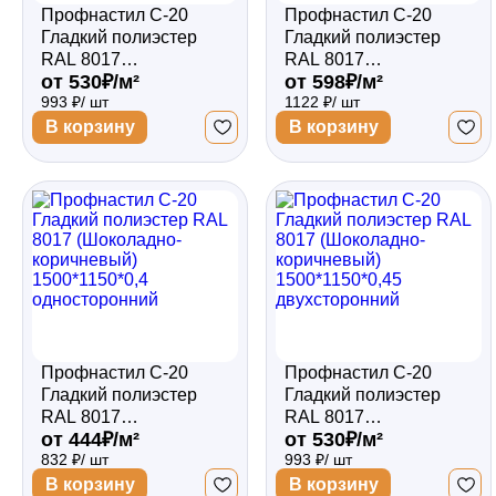
Профнастил С-20
Профнастил С-20
Гладкий полиэстер
Гладкий полиэстер
RAL 8017
RAL 8017
от 530₽/м²
от 598₽/м²
(Шоколадно-
(Шоколадно-
993 ₽/ шт
1122 ₽/ шт
коричневый)
коричневый)
1500*1150*0,5
1500*1150*0,5
В корзину
В корзину
односторонний
двухсторонний
Профнастил С-20
Профнастил С-20
Гладкий полиэстер
Гладкий полиэстер
RAL 8017
RAL 8017
от 444₽/м²
от 530₽/м²
(Шоколадно-
(Шоколадно-
832 ₽/ шт
993 ₽/ шт
коричневый)
коричневый)
1500*1150*0,4
1500*1150*0,45
В корзину
В корзину