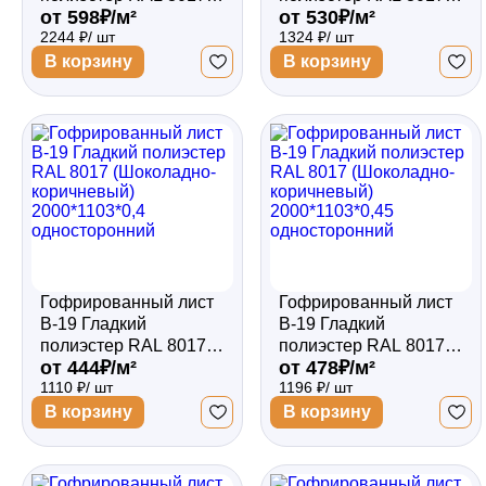
от 598₽/м²
от 530₽/м²
(Шоколадно-
(Шоколадно-
2244 ₽/ шт
1324 ₽/ шт
коричневый)
коричневый)
3000*1103*0,5
2000*1103*0,5
В корзину
В корзину
двухсторонний
односторонний
Гофрированный лист
Гофрированный лист
В-19 Гладкий
В-19 Гладкий
полиэстер RAL 8017
полиэстер RAL 8017
от 444₽/м²
от 478₽/м²
(Шоколадно-
(Шоколадно-
1110 ₽/ шт
1196 ₽/ шт
коричневый)
коричневый)
2000*1103*0,4
2000*1103*0,45
В корзину
В корзину
односторонний
односторонний