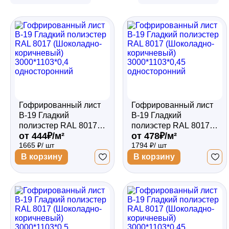
Забор
Кровля
Водосточная система
Гофрированный лист
Гофрированный лист
В-19 Гладкий
В-19 Гладкий
полиэстер RAL 8017
полиэстер RAL 8017
Профили для гипсокартона
от 444₽/м²
от 478₽/м²
(Шоколадно-
(Шоколадно-
1665 ₽/ шт
1794 ₽/ шт
коричневый)
коричневый)
3000*1103*0,4
3000*1103*0,45
В корзину
В корзину
односторонний
односторонний
Дача и сад
Другие товары