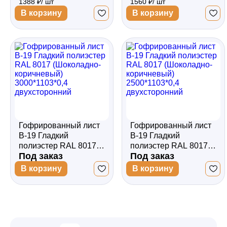
1388 ₽/ шт
1560 ₽/ шт
(Шоколадно-
(Шоколадно-
коричневый)
коричневый)
В корзину
В корзину
2000*1103*0,45
2000*1103*0,5
односторонний
односторонний
Гофрированный лист
Гофрированный лист
В-19 Гладкий
В-19 Гладкий
полиэстер RAL 8017
полиэстер RAL 8017
Под заказ
Под заказ
(Шоколадно-
(Шоколадно-
коричневый)
коричневый)
В корзину
В корзину
3000*1103*0,4
2500*1103*0,4
двухсторонний
двухсторонний