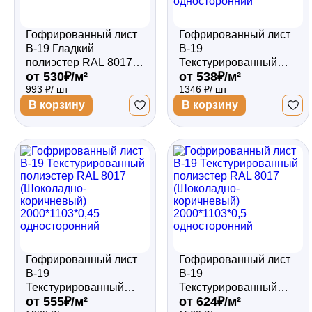
Гофрированный лист
Гофрированный лист
В-19 Гладкий
В-19
полиэстер RAL 8017
Текстурированный
от 530₽/м²
от 538₽/м²
(Шоколадно-
полиэстер RAL 8017
993 ₽/ шт
1346 ₽/ шт
коричневый)
(Шоколадно-
1500*1103*0,45
коричневый)
В корзину
В корзину
двухсторонний
2000*1103*0,4
односторонний
Гофрированный лист
Гофрированный лист
В-19
В-19
Текстурированный
Текстурированный
от 555₽/м²
от 624₽/м²
полиэстер RAL 8017
полиэстер RAL 8017