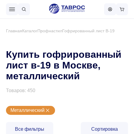
Назад в меню
Главная
Каталог
Профнастил
Гофрированный лист В-19
Профнастил
Купить гофрированный
лист в-19 в Москве,
Металлочерепица
металлический
Металлический штакетник
Товаров: 450
Чёрный металлопрокат
Металлический
Сваи винтовые
Все фильтры
Сортировка