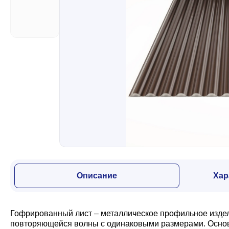
Забор
Кровля
Водосточная система
Профили для гипсокартона
Дача и сад
Описание
Хар
Другие товары
Гофрированный лист – металлическое профильное издели
повторяющейся волны с одинаковыми размерами. Основн