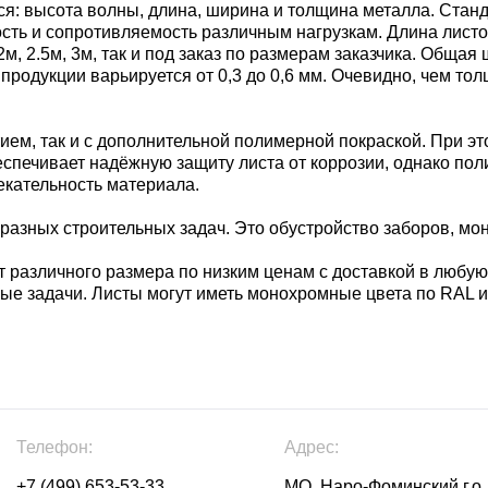
 высота волны, длина, ширина и толщина металла. Стандар
ть и сопротивляемость различным нагрузкам. Длина листов 
 2м, 2.5м, 3м, так и под заказ по размерам заказчика. Обща
продукции варьируется от 0,3 до 0,6 мм. Очевидно, чем то
ем, так и с дополнительной полимерной покраской. При э
беспечивает надёжную защиту листа от коррозии, однако по
екательность материала.
азных строительных задач. Это обустройство заборов, монт
 различного размера по низким ценам с доставкой в любую
ые задачи. Листы могут иметь монохромные цвета по RAL 
Телефон:
Адрес:
+7 (499) 653-53-33
МО, Наро-Фоминский г.о.,