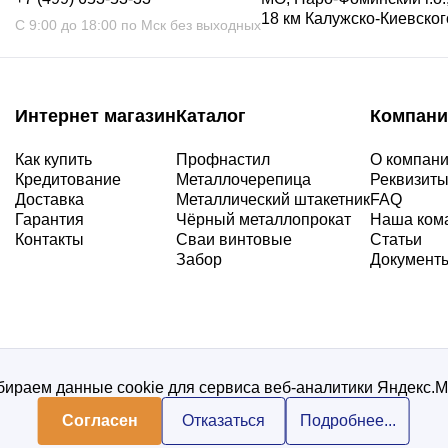
18 км Калужско-Киевского
С 9:00 до 18:00 по Мск без выходных
Интернет магазин
Каталог
Компани
Как купить
Профнастил
О компан
Кредитование
Металлочерепица
Реквизит
Доставка
Металлический штакетник
FAQ
Гарантия
Чёрный металлопрокат
Наша ком
Контакты
Сваи винтовые
Статьи
Забор
Документ
ираем данные cookie для сервиса веб-аналитики Яндекс.
Согласен
Отказаться
Подробнее...
Политика конфиденциальнос