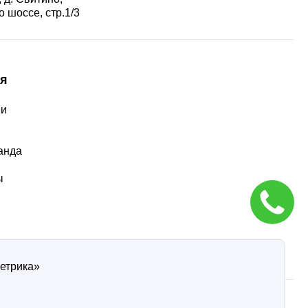
 шоссе, стр.1/3
я
ии
ы
анда
ы
Метрика»
ти
Согласие на обработку персональных данных