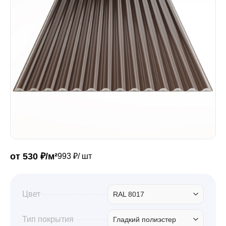
Забор
Кровля
Водосточная система
Профили для гипсокартона
от 530 ₽/м²
993 ₽/ шт
Дача и сад
Цвет
RAL 8017
Другие товары
Тип покрытия
Гладкий полиэстер