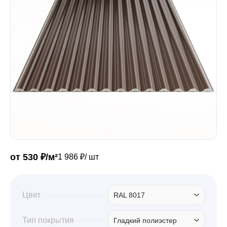
Забор
Кровля
Водосточная система
Профили для гипсокартона
от 530 ₽/м²
1 986 ₽/ шт
Дача и сад
Цвет
RAL 8017
Другие товары
Тип покрытия
Гладкий полиэстер