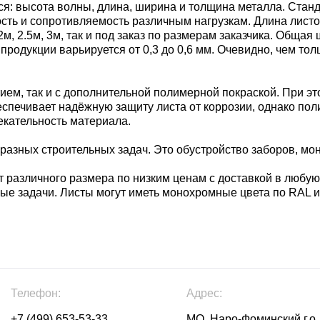
 высота волны, длина, ширина и толщина металла. Стандар
ть и сопротивляемость различным нагрузкам. Длина листов 
 2м, 2.5м, 3м, так и под заказ по размерам заказчика. Обща
продукции варьируется от 0,3 до 0,6 мм. Очевидно, чем то
ем, так и с дополнительной полимерной покраской. При э
беспечивает надёжную защиту листа от коррозии, однако по
екательность материала.
азных строительных задач. Это обустройство заборов, монт
 различного размера по низким ценам с доставкой в любую
ые задачи. Листы могут иметь монохромные цвета по RAL 
Телефон:
Адрес:
+7 (499) 653-53-33
МО, Наро-Фоминский г.о.,