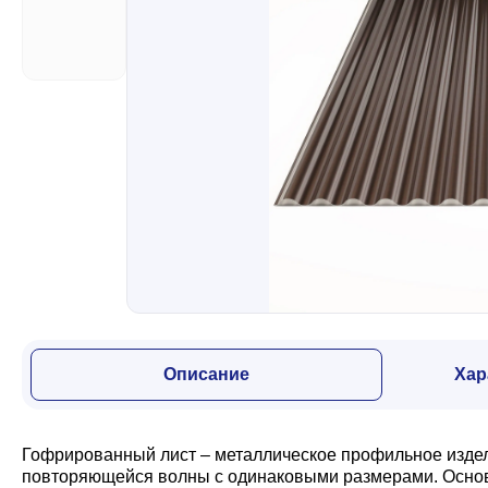
Забор
Кровля
Водосточная система
Профили для гипсокартона
Дача и сад
Описание
Хар
Другие товары
Гофрированный лист – металлическое профильное издели
повторяющейся волны с одинаковыми размерами. Основн