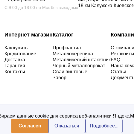
18 км Калужско-Киевского
С 9:00 до 18:00 по Мск без выходных
Интернет магазин
Каталог
Компани
Как купить
Профнастил
О компан
Кредитование
Металлочерепица
Реквизит
Доставка
Металлический штакетник
FAQ
Гарантия
Чёрный металлопрокат
Наша ком
Контакты
Сваи винтовые
Статьи
Забор
Документ
ираем данные cookie для сервиса веб-аналитики Яндекс.
Согласен
Отказаться
Подробнее...
Политика конфиденциальнос