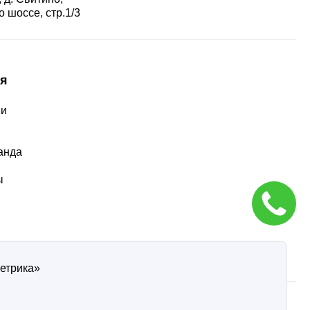
 шоссе, стр.1/3
я
ии
ы
анда
ы
Метрика»
ти
Согласие на обработку персональных данных