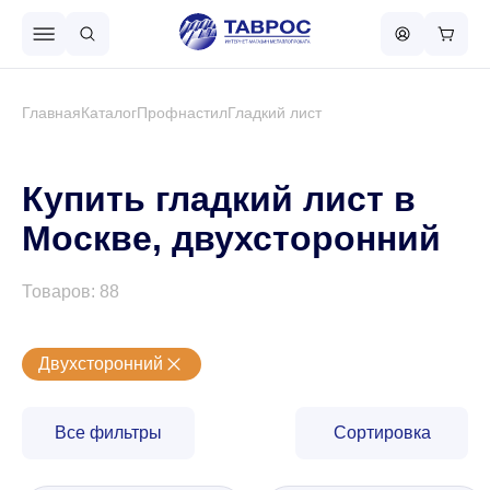
Назад в меню
Главная
Каталог
Профнастил
Гладкий лист
Профнастил
Купить гладкий лист в
Москве, двухсторонний
Металлочерепица
Товаров: 88
Металлический штакетник
Двухсторонний
Чёрный металлопрокат
Все фильтры
Сортировка
Сваи винтовые