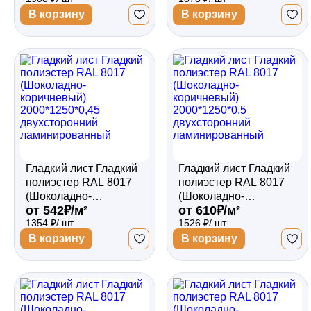
двухсторонний
двухсторонний
В корзину
В корзину
ламинированный
ламинированный
Гладкий лист Гладкий
Гладкий лист Гладкий
полиэстер RAL 8017
полиэстер RAL 8017
(Шоколадно-
(Шоколадно-
от 542₽/м²
от 610₽/м²
коричневый)
коричневый)
1354 ₽/ шт
1526 ₽/ шт
2000*1250*0,45
2000*1250*0,5
двухсторонний
двухсторонний
В корзину
В корзину
ламинированный
ламинированный