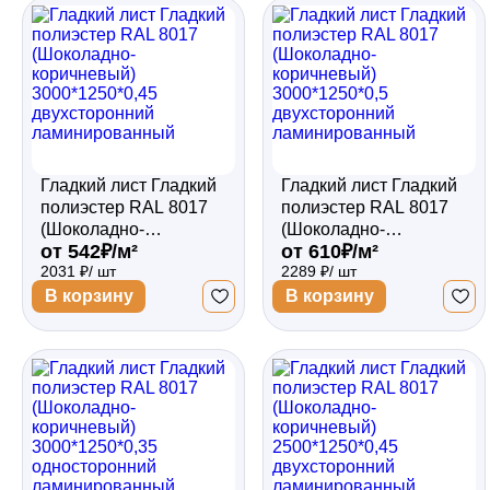
Забор
Кровля
Гладкий лист Гладкий
Гладкий лист Гладкий
Водосточная система
полиэстер RAL 8017
полиэстер RAL 8017
(Шоколадно-
(Шоколадно-
от 542₽/м²
от 610₽/м²
коричневый)
коричневый)
2031 ₽/ шт
2289 ₽/ шт
3000*1250*0,45
3000*1250*0,5
Профили для гипсокартона
двухсторонний
двухсторонний
В корзину
В корзину
ламинированный
ламинированный
Дача и сад
Другие товары