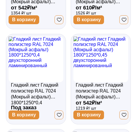
(Мокрый асфальт)
(Мокрый асфальт)
от 542₽/м²
от 610₽/м²
2000*1250*0,45
2000*1250*0,5
1354 ₽/ шт
1526 ₽/ шт
двухсторонний
двухсторонний
ламинированный
ламинированный
В корзину
В корзину
Гладкий лист Гладкий
Гладкий лист Гладкий
полиэстер RAL 7024
полиэстер RAL 7024
(Мокрый асфальт)
(Мокрый асфальт)
от 542₽/м²
1800*1250*0,4
1800*1250*0,45
Под заказ
1219 ₽/ шт
двухсторонний
двухсторонний
ламинированный
ламинированный
В корзину
В корзину