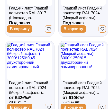
Гладкий лист Гладкий
Гладкий лист Гладкий
полиэстер RAL 8017
полиэстер RAL 7024
(Шоколадно-
(Мокрый асфальт)
Под заказ
Под заказ
коричневый)
3000*1250*0,4
1500*1250*0,4
двухсторонний
В корзину
В корзину
двухсторонний
ламинированный
ламинированный
Гладкий лист Гладкий
Гладкий лист Гладкий
полиэстер RAL 7024
полиэстер RAL 7024
(Мокрый асфальт)
(Мокрый асфальт)
от 542₽/м²
от 610₽/м²
3000*1250*0,45
3000*1250*0,5
2031 ₽/ шт
2289 ₽/ шт
двухсторонний
двухсторонний
ламинированный
ламинированный
В корзину
В корзину