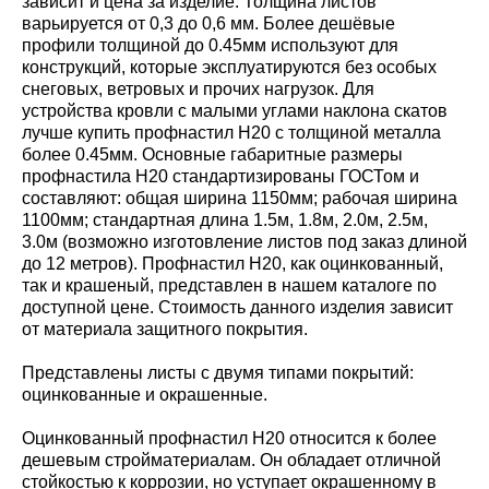
зависит и цена за изделие. Толщина листов
варьируется от 0,3 до 0,6 мм. Более дешёвые
профили толщиной до 0.45мм используют для
конструкций, которые эксплуатируются без особых
снеговых, ветровых и прочих нагрузок. Для
устройства кровли с малыми углами наклона скатов
лучше купить профнастил Н20 с толщиной металла
более 0.45мм. Основные габаритные размеры
профнастила Н20 стандартизированы ГОСТом и
составляют: общая ширина 1150мм; рабочая ширина
1100мм; стандартная длина 1.5м, 1.8м, 2.0м, 2.5м,
3.0м (возможно изготовление листов под заказ длиной
до 12 метров). Профнастил Н20, как оцинкованный,
так и крашеный, представлен в нашем каталоге по
доступной цене. Стоимость данного изделия зависит
от материала защитного покрытия.
Представлены листы с двумя типами покрытий:
оцинкованные и окрашенные.
Оцинкованный профнастил Н20 относится к более
дешевым стройматериалам. Он обладает отличной
стойкостью к коррозии, но уступает окрашенному в