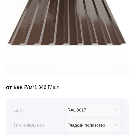
Забор
Кровля
Водосточная система
Профили для гипсокартона
от 598 ₽/м²
1 346 ₽/ шт
Дача и сад
Цвет
RAL 8017
Другие товары
Тип покрытия
Гладкий полиэстер