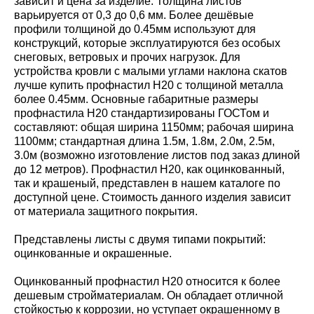
зависит и цена за изделие. Толщина листов
варьируется от 0,3 до 0,6 мм. Более дешёвые
профили толщиной до 0.45мм используют для
конструкций, которые эксплуатируются без особых
снеговых, ветровых и прочих нагрузок. Для
устройства кровли с малыми углами наклона скатов
лучше купить профнастил Н20 с толщиной металла
более 0.45мм. Основные габаритные размеры
профнастила Н20 стандартизированы ГОСТом и
составляют: общая ширина 1150мм; рабочая ширина
1100мм; стандартная длина 1.5м, 1.8м, 2.0м, 2.5м,
3.0м (возможно изготовление листов под заказ длиной
до 12 метров). Профнастил Н20, как оцинкованный,
так и крашеный, представлен в нашем каталоге по
доступной цене. Стоимость данного изделия зависит
от материала защитного покрытия.
Представлены листы с двумя типами покрытий:
оцинкованные и окрашенные.
Оцинкованный профнастил Н20 относится к более
дешевым стройматериалам. Он обладает отличной
стойкостью к коррозии, но уступает окрашенному в