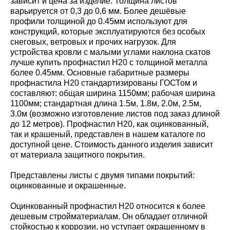
зависит и цена за изделие. Толщина листов
варьируется от 0,3 до 0,6 мм. Более дешёвые
профили толщиной до 0.45мм используют для
конструкций, которые эксплуатируются без особых
снеговых, ветровых и прочих нагрузок. Для
устройства кровли с малыми углами наклона скатов
лучше купить профнастил Н20 с толщиной металла
более 0.45мм. Основные габаритные размеры
профнастила Н20 стандартизированы ГОСТом и
составляют: общая ширина 1150мм; рабочая ширина
1100мм; стандартная длина 1.5м, 1.8м, 2.0м, 2.5м,
3.0м (возможно изготовление листов под заказ длиной
до 12 метров). Профнастил Н20, как оцинкованный,
так и крашеный, представлен в нашем каталоге по
доступной цене. Стоимость данного изделия зависит
от материала защитного покрытия.
Представлены листы с двумя типами покрытий:
оцинкованные и окрашенные.
Оцинкованный профнастил Н20 относится к более
дешевым стройматериалам. Он обладает отличной
стойкостью к коррозии, но уступает окрашенному в