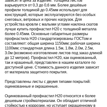
зависит и цена за изделие. Толщина листов
варьируется от 0,3 до 0,6 мм. Более дешёвые
профили толщиной до 0.45мм используют для
конструкций, которые эксплуатируются без особых
снеговых, ветровых и прочих нагрузок. Для
устройства кровли с малыми углами наклона скатов
лучше купить профнастил Н20 с толщиной металла
более 0.45мм. Основные габаритные размеры
профнастила Н20 стандартизированы ГОСТом и
составляют: общая ширина 1150мм; рабочая ширина
1100мм; стандартная длина 1.5м, 1.8м, 2.0м, 2.5м,
3.0м (возможно изготовление листов под заказ длиной
до 12 метров). Профнастил Н20, как оцинкованный,
так и крашеный, представлен в нашем каталоге по
доступной цене. Стоимость данного изделия зависит
от материала защитного покрытия.
Представлены листы с двумя типами покрытий:
оцинкованные и окрашенные.
Оцинкованный профнастил Н20 относится к более
дешевым стройматериалам. Он обладает отличной
стойкостью к коррозии, но уступает окрашенному в