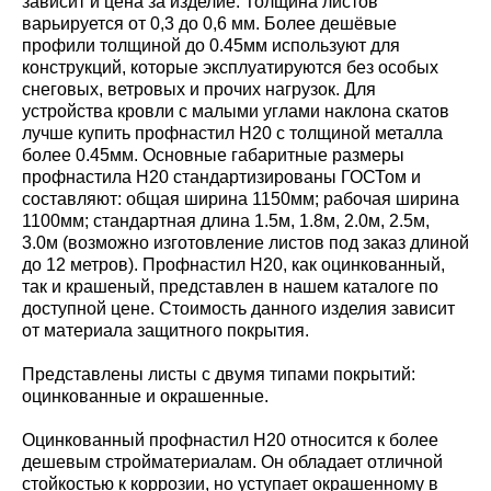
зависит и цена за изделие. Толщина листов
варьируется от 0,3 до 0,6 мм. Более дешёвые
профили толщиной до 0.45мм используют для
конструкций, которые эксплуатируются без особых
снеговых, ветровых и прочих нагрузок. Для
устройства кровли с малыми углами наклона скатов
лучше купить профнастил Н20 с толщиной металла
более 0.45мм. Основные габаритные размеры
профнастила Н20 стандартизированы ГОСТом и
составляют: общая ширина 1150мм; рабочая ширина
1100мм; стандартная длина 1.5м, 1.8м, 2.0м, 2.5м,
3.0м (возможно изготовление листов под заказ длиной
до 12 метров). Профнастил Н20, как оцинкованный,
так и крашеный, представлен в нашем каталоге по
доступной цене. Стоимость данного изделия зависит
от материала защитного покрытия.
Представлены листы с двумя типами покрытий:
оцинкованные и окрашенные.
Оцинкованный профнастил Н20 относится к более
дешевым стройматериалам. Он обладает отличной
стойкостью к коррозии, но уступает окрашенному в