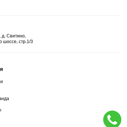
 д. Свитино,
 шоссе, стр.1/3
я
ии
ы
анда
ы