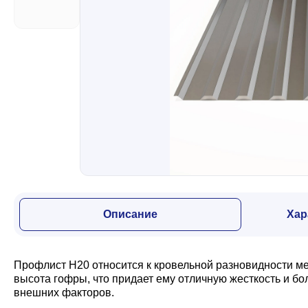
Забор
Кровля
Водосточная система
Профили для гипсокартона
Описание
Хар
Дача и сад
Профлист Н20 относится к кровельной разновидности м
Другие товары
высота гофры, что придает ему отличную жесткость и б
внешних факторов.