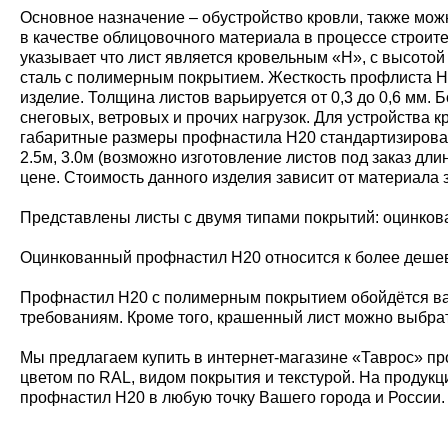
Основное назначение – обустройство кровли, также мож
в качестве облицовочного материала в процессе строит
указывает что лист является кровельным «Н», с высото
сталь с полимерным покрытием. Жесткость профлиста Н20
изделие. Толщина листов варьируется от 0,3 до 0,6 мм
снеговых, ветровых и прочих нагрузок. Для устройства
габаритные размеры профнастила Н20 стандартизирован
2.5м, 3.0м (возможно изготовление листов под заказ дл
цене. Стоимость данного изделия зависит от материала 
Представлены листы с двумя типами покрытий: оцинко
Оцинкованный профнастил Н20 относится к более дешевы
Профнастил Н20 с полимерным покрытием обойдётся ва
требованиям. Кроме того, крашенный лист можно выбрат
Мы предлагаем купить в интернет-магазине «Таврос» пр
цветом по RAL, видом покрытия и текстурой. На продукц
профнастил Н20 в любую точку Вашего города и России.