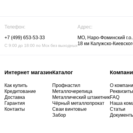
Телефон:
Адрес:
+7 (499) 653-53-33
МО, Наро-Фоминский г.о.,
18 км Калужско-Киевского
С 9:00 до 18:00 по Мск без выходных
Интернет магазин
Каталог
Компани
Как купить
Профнастил
О компан
Кредитование
Металлочерепица
Реквизит
Доставка
Металлический штакетник
FAQ
Гарантия
Чёрный металлопрокат
Наша ком
Контакты
Сваи винтовые
Статьи
Забор
Документ