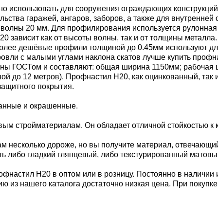
но использовать для сооружения ограждающих конструкций,
ельства гаражей, ангаров, заборов, а также для внутренне
й волны 20 мм. Для профилирования используется рулонная
 зависит как от высоты волны, так и от толщины металла. 
. Более дешёвые профили толщиной до 0.45мм используют дл
 кровли с малыми углами наклона скатов лучше купить проф
ы ГОСТом и составляют: общая ширина 1150мм; рабочая шир
иной до 12 метров). Профнастил Н20, как оцинкованный, так
защитного покрытия.
ванные и окрашенные.
м стройматериалам. Он обладает отличной стойкостью к к
м несколько дороже, но вы получите материал, отвечающи
ь либо гладкий глянцевый, либо текстурированный матовы
офнастил Н20 в оптом или в розницу. Постоянно в наличии 
ию из нашего каталога достаточно низкая цена. При покупк