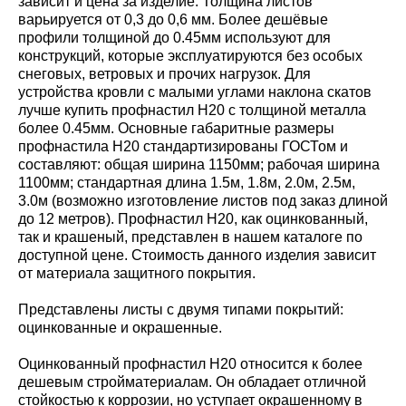
зависит и цена за изделие. Толщина листов
варьируется от 0,3 до 0,6 мм. Более дешёвые
профили толщиной до 0.45мм используют для
конструкций, которые эксплуатируются без особых
снеговых, ветровых и прочих нагрузок. Для
устройства кровли с малыми углами наклона скатов
лучше купить профнастил Н20 с толщиной металла
более 0.45мм. Основные габаритные размеры
профнастила Н20 стандартизированы ГОСТом и
составляют: общая ширина 1150мм; рабочая ширина
1100мм; стандартная длина 1.5м, 1.8м, 2.0м, 2.5м,
3.0м (возможно изготовление листов под заказ длиной
до 12 метров). Профнастил Н20, как оцинкованный,
так и крашеный, представлен в нашем каталоге по
доступной цене. Стоимость данного изделия зависит
от материала защитного покрытия.
Представлены листы с двумя типами покрытий:
оцинкованные и окрашенные.
Оцинкованный профнастил Н20 относится к более
дешевым стройматериалам. Он обладает отличной
стойкостью к коррозии, но уступает окрашенному в