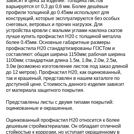
зависит и цена за изделие. Толщина листов
варьируется от 0,3 до 0,6 мм. Более дешёвые
профили толщиной до 0.45мм используют для
конструкций, которые эксплуатируются без особых
снеговых, ветровых и прочих нагрузок. Для
устройства кровли с малыми углами наклона скатов
лучше купить профнастил Н20 с толщиной металла
более 0.45мм. Основные габаритные размеры
профнастила Н20 стандартизированы ГОСТом и
составляют: общая ширина 1150мм; рабочая ширина
1100мм; стандартная длина 1.5м, 1.8м, 2.0м, 2.5м,
3.0м (возможно изготовление листов под заказ длиной
до 12 метров). Профнастил Н20, как оцинкованный,
так и крашеный, представлен в нашем каталоге по
доступной цене. Стоимость данного изделия зависит
от материала защитного покрытия.
Представлены листы с двумя типами покрытий:
оцинкованные и окрашенные.
Оцинкованный профнастил Н20 относится к более
дешевым стройматериалам. Он обладает отличной
стойкостью к коррозии, но уступает окрашенному в