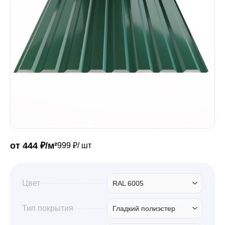
Забор
Кровля
Водосточная система
Профили для гипсокартона
от 444 ₽/м²
999 ₽/ шт
Дача и сад
Цвет
RAL 6005
Другие товары
Тип покрытия
Гладкий полиэстер