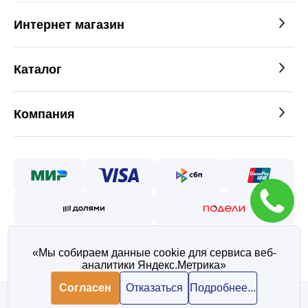
Интернет магазин
Каталог
Компания
«Мы собираем данные cookie для сервиса веб-
аналитики Яндекс.Метрика»
©2026 — Таврос интернет
магазин металлопроката
Согласен
Отказаться
Подробнее...
Политика конфиденциальности
Согласие на обработку персональных данных
В корзину
В корзину
999 ₽/ шт
999 ₽/ шт