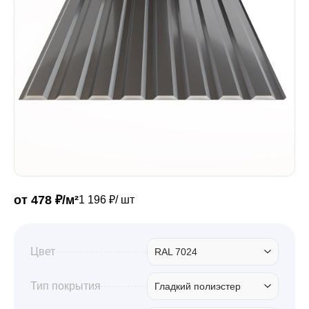
Забор
Кровля
Водосточная система
Профили для гипсокартона
от 478 ₽/м²
1 196 ₽/ шт
Дача и сад
Цвет
RAL 7024
Другие товары
Тип покрытия
Гладкий полиэстер