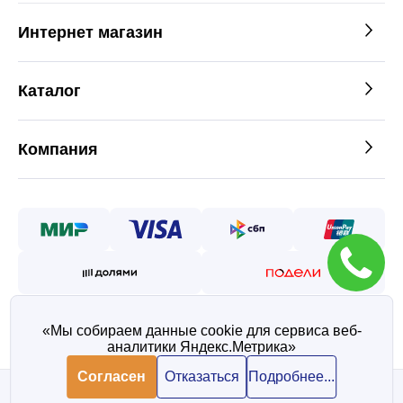
Интернет магазин
Каталог
Компания
«Мы собираем данные cookie для сервиса веб-
аналитики Яндекс.Метрика»
©2026 — Таврос интернет
магазин металлопроката
Согласен
Отказаться
Подробнее...
Политика конфиденциальности
Согласие на обработку персональных данных
В корзину
В корзину
1 196 ₽/ шт
1 196 ₽/ шт