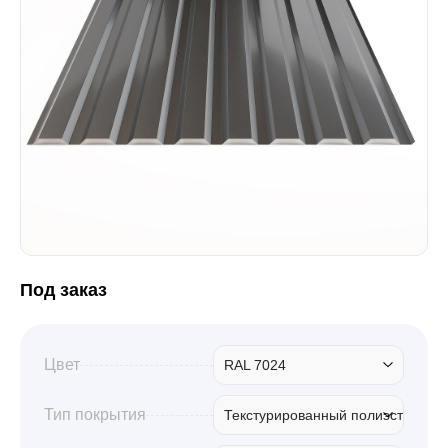
Забор
Кровля
Водосточная система
Профили для гипсокартона
Под заказ
Дача и сад
Цвет
RAL 7024
Другие товары
Тип покрытия
Текстурированный полиэстер