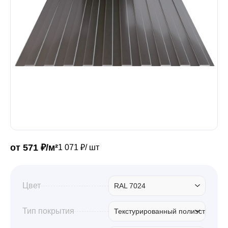
Забор
Кровля
Водосточная система
Профили для гипсокартона
от 571 ₽/м²
1 071 ₽/ шт
Дача и сад
Цвет
RAL 7024
Другие товары
Тип покрытия
Текстурированный полиэстер