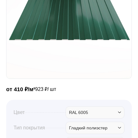
Забор
Кровля
Водосточная система
Профили для гипсокартона
от 410 ₽/м²
923 ₽/ шт
Дача и сад
Цвет
RAL 6005
Другие товары
Тип покрытия
Гладкий полиэстер