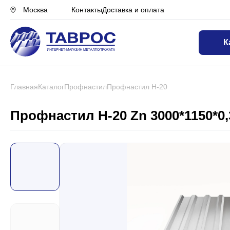
Контакты
Доставка и оплата
Москва
К
Назад в меню
Профнастил
Главная
Каталог
Профнастил
Профнастил Н-20
Металлочерепица
Профнастил Н-20 Zn 3000*1150*0,
Металлический штакетник
Чёрный металлопрокат
Сваи винтовые