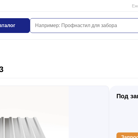
Еж
аталог
3
Под за
Запро