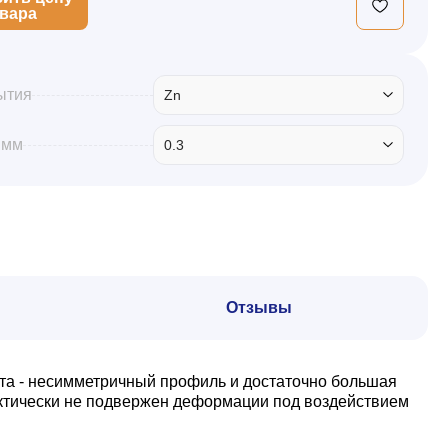
овара
ытия
Zn
 мм
0.3
Отзывы
та - несимметричный профиль и достаточно большая
актически не подвержен деформации под воздействием