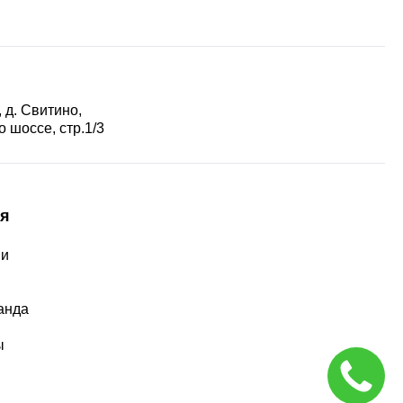
 д. Свитино,
 шоссе, стр.1/3
я
ии
ы
анда
ы