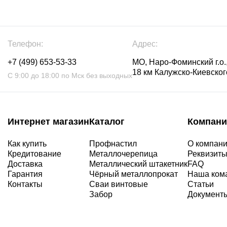
Телефон:
Адрес:
+7 (499) 653-53-33
МО, Наро-Фоминский г.о.,
18 км Калужско-Киевского
С 9:00 до 18:00 по Мск без выходных
Интернет магазин
Каталог
Компани
Как купить
Профнастил
О компан
Кредитование
Металлочерепица
Реквизит
Доставка
Металлический штакетник
FAQ
Гарантия
Чёрный металлопрокат
Наша ком
Контакты
Сваи винтовые
Статьи
Забор
Документ