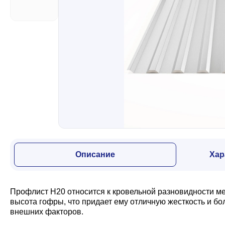
Забор
Кровля
Водосточная система
Профили для гипсокартона
Описание
Хар
Дача и сад
Профлист Н20 относится к кровельной разновидности м
Другие товары
высота гофры, что придает ему отличную жесткость и б
внешних факторов.