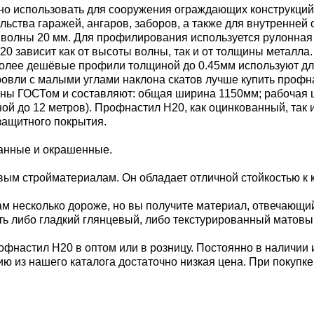
но использовать для сооружения ограждающих конструкций,
ельства гаражей, ангаров, заборов, а также для внутренне
й волны 20 мм. Для профилирования используется рулонная
 зависит как от высоты волны, так и от толщины металла. 
. Более дешёвые профили толщиной до 0.45мм используют дл
 кровли с малыми углами наклона скатов лучше купить проф
ы ГОСТом и составляют: общая ширина 1150мм; рабочая шир
иной до 12 метров). Профнастил Н20, как оцинкованный, так
защитного покрытия.
ванные и окрашенные.
м стройматериалам. Он обладает отличной стойкостью к к
м несколько дороже, но вы получите материал, отвечающи
ь либо гладкий глянцевый, либо текстурированный матовы
офнастил Н20 в оптом или в розницу. Постоянно в наличии 
ию из нашего каталога достаточно низкая цена. При покупк