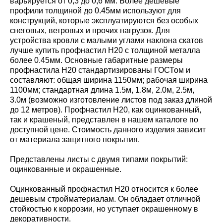
варьируется от 0,3 до 0,6 мм. Более дешёвые
профили толщиной до 0.45мм используют для
конструкций, которые эксплуатируются без особых
снеговых, ветровых и прочих нагрузок. Для
устройства кровли с малыми углами наклона скатов
лучше купить профнастил Н20 с толщиной металла
более 0.45мм. Основные габаритные размеры
профнастила Н20 стандартизированы ГОСТом и
составляют: общая ширина 1150мм; рабочая ширина
1100мм; стандартная длина 1.5м, 1.8м, 2.0м, 2.5м,
3.0м (возможно изготовление листов под заказ длиной
до 12 метров). Профнастил Н20, как оцинкованный,
так и крашеный, представлен в нашем каталоге по
доступной цене. Стоимость данного изделия зависит
от материала защитного покрытия.
Представлены листы с двумя типами покрытий:
оцинкованные и окрашенные.
Оцинкованный профнастил Н20 относится к более
дешевым стройматериалам. Он обладает отличной
стойкостью к коррозии, но уступает окрашенному в
декоративности.