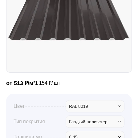
Забор
Кровля
Водосточная система
Профили для гипсокартона
от 513 ₽/м²
1 154 ₽/ шт
Дача и сад
Цвет
RAL 8019
Тип покрытия
Гладкий полиэстер
Другие товары
Толщина мм
0.45