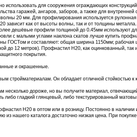
но использовать для сооружения ограждающих конструкций,
ельства гаражей, ангаров, заборов, а также для внутренне
й волны 20 мм. Для профилирования используется рулонная
 зависит как от высоты волны, так и от толщины металла. 
. Более дешёвые профили толщиной до 0.45мм используют дл
 кровли с малыми углами наклона скатов лучше купить проф
ы ГОСТом и составляют: общая ширина 1150мм; рабочая шир
иной до 12 метров). Профнастил Н20, как оцинкованный, так
защитного покрытия.
ванные и окрашенные.
м стройматериалам. Он обладает отличной стойкостью к к
м несколько дороже, но вы получите материал, отвечающи
ь либо гладкий глянцевый, либо текстурированный матовы
офнастил Н20 в оптом или в розницу. Постоянно в наличии 
ию из нашего каталога достаточно низкая цена. При покупк