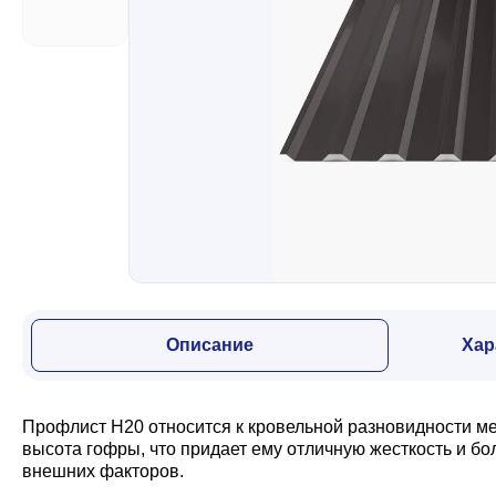
Забор
Кровля
Водосточная система
Профили для гипсокартона
Описание
Хар
Дача и сад
Профлист Н20 относится к кровельной разновидности м
Другие товары
высота гофры, что придает ему отличную жесткость и б
внешних факторов.