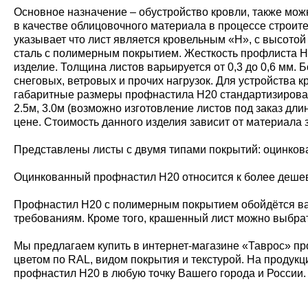
Основное назначение – обустройство кровли, также мож
в качестве облицовочного материала в процессе строит
указывает что лист является кровельным «Н», с высото
сталь с полимерным покрытием. Жесткость профлиста Н20
изделие. Толщина листов варьируется от 0,3 до 0,6 мм
снеговых, ветровых и прочих нагрузок. Для устройства
габаритные размеры профнастила Н20 стандартизирован
2.5м, 3.0м (возможно изготовление листов под заказ дл
цене. Стоимость данного изделия зависит от материала 
Представлены листы с двумя типами покрытий: оцинко
Оцинкованный профнастил Н20 относится к более дешевы
Профнастил Н20 с полимерным покрытием обойдётся ва
требованиям. Кроме того, крашенный лист можно выбрат
Мы предлагаем купить в интернет-магазине «Таврос» пр
цветом по RAL, видом покрытия и текстурой. На продукц
профнастил Н20 в любую точку Вашего города и России.