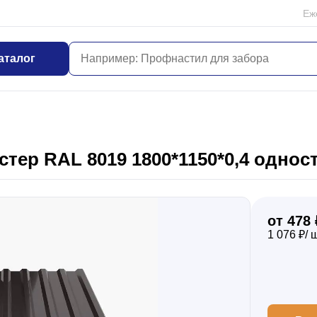
Еж
аталог
тер RAL 8019 1800*1150*0,4 одно
от 478 
1 076 ₽/ 