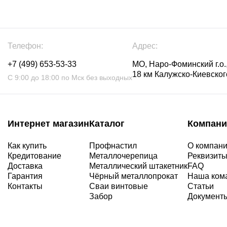
Телефон:
Адрес:
+7 (499) 653-53-33
МО, Наро-Фоминский г.о.,
18 км Калужско-Киевского
С 9:00 до 18:00 по Мск без выходных
Интернет магазин
Каталог
Компани
Как купить
Профнастил
О компан
Кредитование
Металлочерепица
Реквизит
Доставка
Металлический штакетник
FAQ
Гарантия
Чёрный металлопрокат
Наша ком
Контакты
Сваи винтовые
Статьи
Забор
Документ