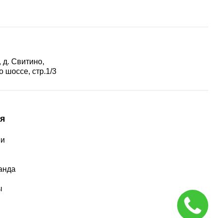
 д. Свитино,
 шоссе, стр.1/3
я
ии
ы
анда
ы