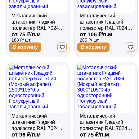
Металлический
Металлический
штакетник Гладкий
штакетник Гладкий
полиэстер RAL 7024
полиэстер RAL 7024
от 75 ₽/п.м
от 106 ₽/п.м
(Мокрый асфальт)
(Мокрый асфальт)
188 ₽/ шт
265 ₽/ шт
2500*105*0,45
2500*105*0,5
односторонний
двухсторонний
В корзину
В корзину
Полукруглый
Полукруглый
завальцованный
завальцованный
Металлический
Металлический
штакетник Гладкий
штакетник Гладкий
полиэстер RAL 7024
полиэстер RAL 7024
от 96 ₽/п.м
от 75 ₽/п.м
(Мокрый асфальт)
(Мокрый асфальт)