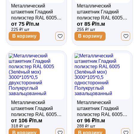
Металлический
Металлический
штакетник Гладкий
штакетник Гладкий
полиэстер RAL 6005
полиэстер RAL 6005
от 75 ₽/п.м
от 85 ₽/п.м
(Зелёный мох)
(Зелёный мох)
225 ₽/ шт
255 ₽/ шт
3000*105*0,45
3000*105*0,45
односторонний
двухсторонний
В корзину
В корзину
Полукруглый
Полукруглый
завальцованный
завальцованный
Металлический
Металлический
штакетник Гладкий
штакетник Гладкий
полиэстер RAL 6005
полиэстер RAL 6005
от 106 ₽/п.м
от 96 ₽/п.м
(Зелёный мох)
(Зелёный мох)
318 ₽/ шт
288 ₽/ шт
3000*105*0,5
3000*105*0,5
двухсторонний
односторонний
В корзину
В корзину