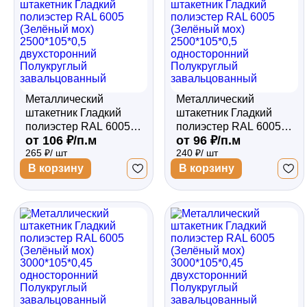
Металлический
Металлический
штакетник Гладкий
штакетник Гладкий
полиэстер RAL 6005
полиэстер RAL 6005
от 106 ₽/п.м
от 96 ₽/п.м
(Зелёный мох)
(Зелёный мох)
265 ₽/ шт
240 ₽/ шт
2500*105*0,5
2500*105*0,5
двухсторонний
односторонний
В корзину
В корзину
Полукруглый
Полукруглый
завальцованный
завальцованный