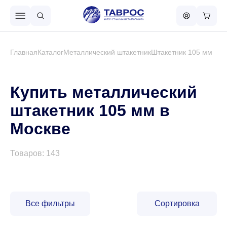
Назад в меню
Главная
Каталог
Металлический штакетник
Штакетник 105 мм
Профнастил
Купить металлический
штакетник 105 мм в
Металлочерепица
Москве
Металлический штакетник
Товаров: 143
Чёрный металлопрокат
Все фильтры
Сортировка
Сваи винтовые