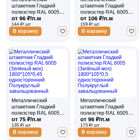
штакетник Гладкий
штакетник Гладкий
полиэстер RAL 6005
полиэстер RAL 6005
от 96 ₽/п.м
от 106 ₽/п.м
(Зелёный мох)
(Зелёный мох)
144 ₽/ шт
159 ₽/ шт
1500*105*0,5
1500*105*0,5
односторонний
двухсторонний
В корзину
В корзину
Полукруглый
Полукруглый
завальцованный
завальцованный
Металлический
Металлический
штакетник Гладкий
штакетник Гладкий
полиэстер RAL 6005
полиэстер RAL 6005
от 75 ₽/п.м
от 96 ₽/п.м
(Зелёный мох)
(Зелёный мох)
135 ₽/ шт
173 ₽/ шт
1800*105*0,45
1800*105*0,5
односторонний
односторонний
В корзину
В корзину
Полукруглый
Полукруглый