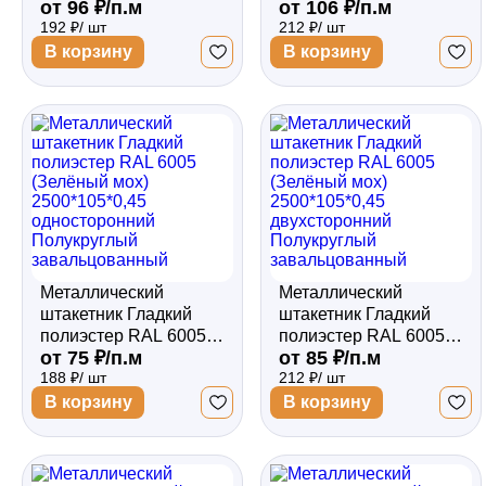
от 96 ₽/п.м
от 106 ₽/п.м
(Зелёный мох)
(Зелёный мох)
192 ₽/ шт
212 ₽/ шт
2000*105*0,5
2000*105*0,5
односторонний
двухсторонний
В корзину
В корзину
Полукруглый
Полукруглый
завальцованный
завальцованный
Металлический
Металлический
штакетник Гладкий
штакетник Гладкий
полиэстер RAL 6005
полиэстер RAL 6005
от 75 ₽/п.м
от 85 ₽/п.м
(Зелёный мох)
(Зелёный мох)
188 ₽/ шт
212 ₽/ шт
2500*105*0,45
2500*105*0,45
односторонний
двухсторонний
В корзину
В корзину
Полукруглый
Полукруглый
завальцованный
завальцованный