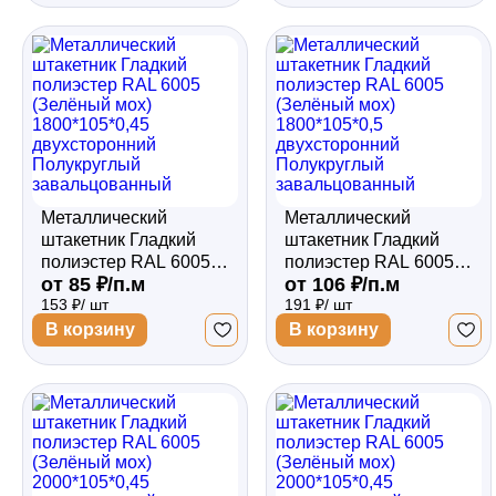
завальцованный
завальцованный
Металлический
Металлический
штакетник Гладкий
штакетник Гладкий
полиэстер RAL 6005
полиэстер RAL 6005
от 85 ₽/п.м
от 106 ₽/п.м
(Зелёный мох)
(Зелёный мох)
153 ₽/ шт
191 ₽/ шт
1800*105*0,45
1800*105*0,5
двухсторонний
двухсторонний
В корзину
В корзину
Полукруглый
Полукруглый
завальцованный
завальцованный