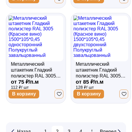
Полукруглый
Полукруглый
завальцованный
завальцованный
Металлический
Металлический
штакетник Гладкий
штакетник Гладкий
полиэстер RAL 3005
полиэстер RAL 3005
от 75 ₽/п.м
от 85 ₽/п.м
(Красное вино)
(Красное вино)
112 ₽/ шт
128 ₽/ шт
1500*105*0,45
1500*105*0,45
односторонний
двухсторонний
В корзину
В корзину
Полукруглый
Полукруглый
завальцованный
завальцованный
Назад
1
2
3
4
5
Вперед