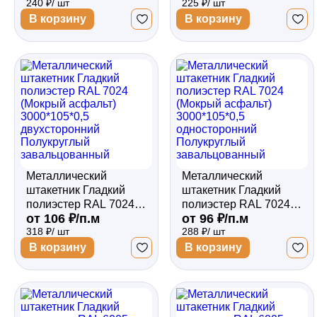
240 ₽/ шт
225 ₽/ шт
2500*105*0,5
3000*105*0,45
односторонний
односторонний
В корзину
В корзину
Полукруглый
Полукруглый
завальцованный
завальцованный
Металлический
Металлический
штакетник Гладкий
штакетник Гладкий
полиэстер RAL 7024
полиэстер RAL 7024
от 106 ₽/п.м
от 96 ₽/п.м
(Мокрый асфальт)
(Мокрый асфальт)
318 ₽/ шт
288 ₽/ шт
3000*105*0,5
3000*105*0,5
двухсторонний
односторонний
В корзину
В корзину
Полукруглый
Полукруглый
завальцованный
завальцованный