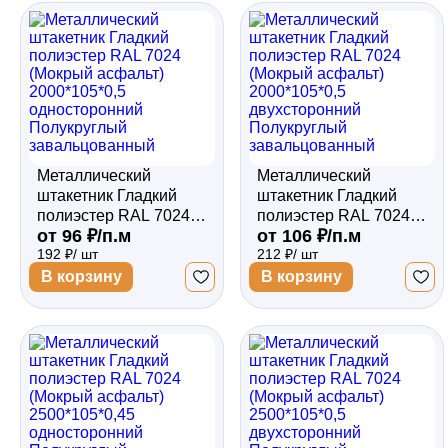
Забор
Кровля
Металлический
Металлический
Водосточная система
штакетник Гладкий
штакетник Гладкий
полиэстер RAL 7024
полиэстер RAL 7024
от 96 ₽/п.м
от 106 ₽/п.м
(Мокрый асфальт)
(Мокрый асфальт)
192 ₽/ шт
212 ₽/ шт
2000*105*0,5
2000*105*0,5
Профили для гипсокартона
односторонний
двухсторонний
В корзину
В корзину
Полукруглый
Полукруглый
завальцованный
завальцованный
Дача и сад
Другие товары