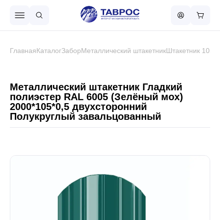
Назад в меню
Главная
Каталог
Забор
Металлический штакетник
Штакетник 105 
Профнастил
Металлический штакетник Гладкий
полиэстер RAL 6005 (Зелёный мох)
2000*105*0,5 двухсторонний
Металлочерепица
Полукруглый завальцованный
Металлический штакетник
Чёрный металлопрокат
Сваи винтовые