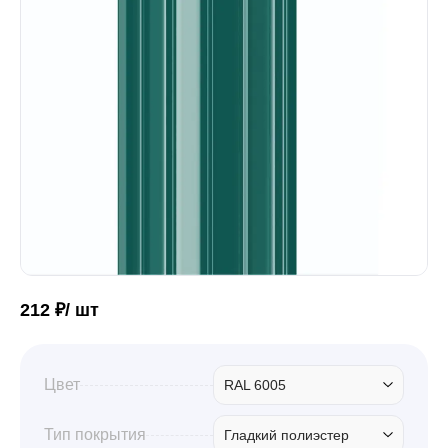
Забор
Кровля
Водосточная система
Профили для гипсокартона
212 ₽/ шт
Дача и сад
Цвет
RAL 6005
Другие товары
Тип покрытия
Гладкий полиэстер