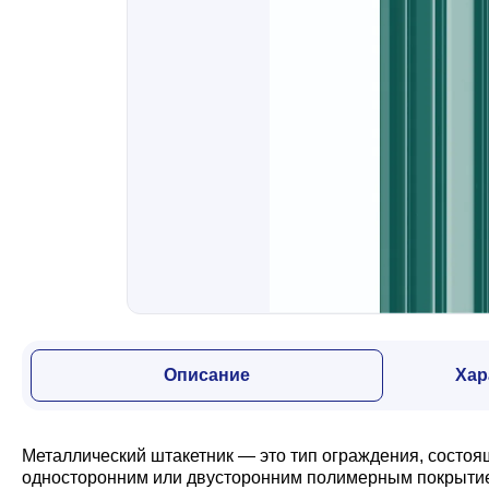
Забор
Кровля
Водосточная система
Профили для гипсокартона
Дача и сад
Описание
Хар
Другие товары
Металлический штакетник — это тип ограждения, состоя
односторонним или двусторонним полимерным покрытием