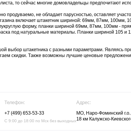
листа, то сейчас многие домовладельцы предпочитают испо
оно продуваемо, не обладает парусностью, оставляет участо
зина включает штакетник шириной: 69мм, 87мм, 100мм, 105
лукруглую форму, планки шириной 69мм, 87мм, 100мм - пря
окраска под натуральные материалы. Планки шириной 105 и 
шой выбор штакетника с разными параметрами. Являясь п
агаем скидки. Также возможны лучшие ценовые предложени
Телефон:
Адрес:
+7 (499) 653-53-33
МО, Наро-Фоминский г.о.,
18 км Калужско-Киевского
С 9:00 до 18:00 по Мск без выходных