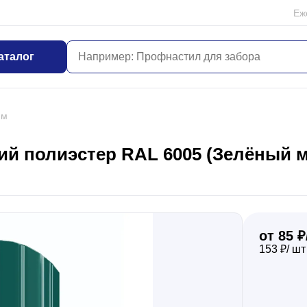
Еж
аталог
мм
й полиэстер RAL 6005 (Зелёный мо
от 85 ₽
153 ₽/ шт