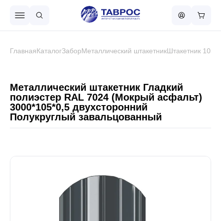
Назад в меню
Главная
Каталог
Забор
Металлический штакетник
Штакетник 105 
Профнастил
Металлический штакетник Гладкий
полиэстер RAL 7024 (Мокрый асфальт)
3000*105*0,5 двухсторонний
Металлочерепица
Полукруглый завальцованный
Металлический штакетник
Чёрный металлопрокат
Сваи винтовые