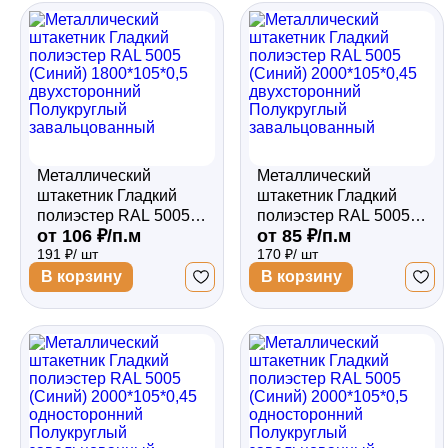
Забор
Кровля
Металлический
Металлический
Водосточная система
штакетник Гладкий
штакетник Гладкий
полиэстер RAL 5005
полиэстер RAL 5005
от 106 ₽/п.м
от 85 ₽/п.м
(Синий) 1800*105*0,5
(Синий) 2000*105*0,45
191 ₽/ шт
170 ₽/ шт
двухсторонний
двухсторонний
Профили для гипсокартона
Полукруглый
Полукруглый
В корзину
В корзину
завальцованный
завальцованный
Дача и сад
Другие товары