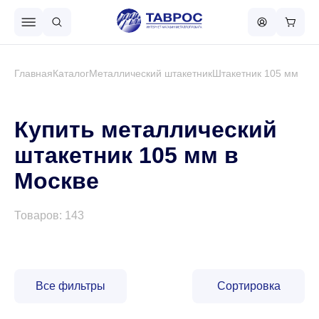
Назад в меню
Главная
Каталог
Металлический штакетник
Штакетник 105 мм
Профнастил
Купить металлический
штакетник 105 мм в
Металлочерепица
Москве
Металлический штакетник
Товаров: 143
Чёрный металлопрокат
Все фильтры
Сортировка
Сваи винтовые