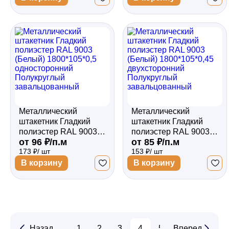
завальцованный
завальцованный
Металлический
Металлический
штакетник Гладкий
штакетник Гладкий
полиэстер RAL 9003
полиэстер RAL 9003
от 96 ₽/п.м
от 85 ₽/п.м
(Белый) 1800*105*0,5
(Белый) 1800*105*0,45
173 ₽/ шт
153 ₽/ шт
односторонний
двухсторонний
Полукруглый
Полукруглый
В корзину
В корзину
завальцованный
завальцованный
Назад
1
2
3
4
5
Вперед