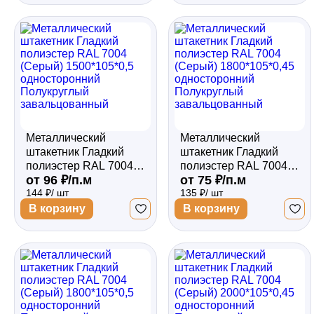
завальцованный
Металлический
Металлический
штакетник Гладкий
штакетник Гладкий
полиэстер RAL 7004
полиэстер RAL 7004
от 96 ₽/п.м
от 75 ₽/п.м
(Серый) 1500*105*0,5
(Серый)
144 ₽/ шт
135 ₽/ шт
односторонний
1800*105*0,45
Полукруглый
односторонний
В корзину
В корзину
завальцованный
Полукруглый
завальцованный