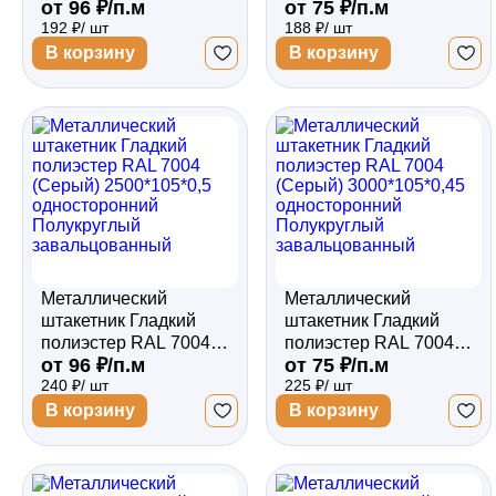
от 96 ₽/п.м
от 75 ₽/п.м
(Серый) 2000*105*0,5
(Серый)
192 ₽/ шт
188 ₽/ шт
односторонний
2500*105*0,45
Полукруглый
односторонний
В корзину
В корзину
завальцованный
Полукруглый
завальцованный
Металлический
Металлический
штакетник Гладкий
штакетник Гладкий
полиэстер RAL 7004
полиэстер RAL 7004
от 96 ₽/п.м
от 75 ₽/п.м
(Серый) 2500*105*0,5
(Серый)
240 ₽/ шт
225 ₽/ шт
односторонний
3000*105*0,45
Полукруглый
односторонний
В корзину
В корзину
завальцованный
Полукруглый
завальцованный