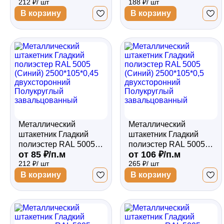
212 ₽/ шт
188 ₽/ шт
двухсторонний
односторонний
Полукруглый
Полукруглый
В корзину
В корзину
завальцованный
завальцованный
Металлический
Металлический
штакетник Гладкий
штакетник Гладкий
полиэстер RAL 5005
полиэстер RAL 5005
от 85 ₽/п.м
от 106 ₽/п.м
(Синий) 2500*105*0,45
(Синий) 2500*105*0,5
212 ₽/ шт
265 ₽/ шт
двухсторонний
двухсторонний
Полукруглый
Полукруглый
В корзину
В корзину
завальцованный
завальцованный