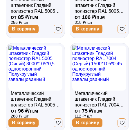
штакетник Гладкий
штакетник Гладкий
полиэстер RAL 5005
полиэстер RAL 5005
от 85 ₽/п.м
от 106 ₽/п.м
(Синий) 3000*105*0,45
(Синий) 3000*105*0,5
255 ₽/ шт
318 ₽/ шт
двухсторонний
двухсторонний
Полукруглый
Полукруглый
В корзину
В корзину
завальцованный
завальцованный
Металлический
Металлический
штакетник Гладкий
штакетник Гладкий
полиэстер RAL 5005
полиэстер RAL 7004
от 96 ₽/п.м
от 75 ₽/п.м
(Синий) 3000*105*0,5
(Серый)
288 ₽/ шт
112 ₽/ шт
односторонний
1500*105*0,45
Полукруглый
односторонний
В корзину
В корзину
завальцованный
Полукруглый