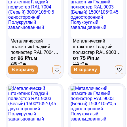
Металлический
Металлический
штакетник Гладкий
штакетник Гладкий
полиэстер RAL 7004
полиэстер RAL 9003
от 96 ₽/п.м
от 75 ₽/п.м
(Серый) 3000*105*0,5
(Белый) 1500*105*0,45
288 ₽/ шт
112 ₽/ шт
односторонний
односторонний
Полукруглый
Полукруглый
В корзину
В корзину
завальцованный
завальцованный