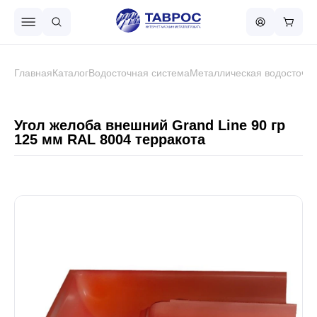
Назад в меню
Главная
Каталог
Водосточная система
Металлическая водосточна
Профнастил
Угол желоба внешний Grand Line 90 гр
125 мм RAL 8004 терракота
Металлочерепица
Металлический штакетник
Чёрный металлопрокат
Сваи винтовые