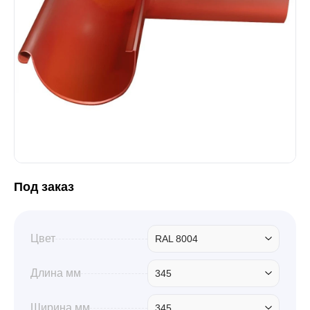
Забор
Кровля
Водосточная система
Профили для гипсокартона
Под заказ
Дача и сад
Цвет
RAL 8004
Длина мм
345
Другие товары
Ширина мм
345