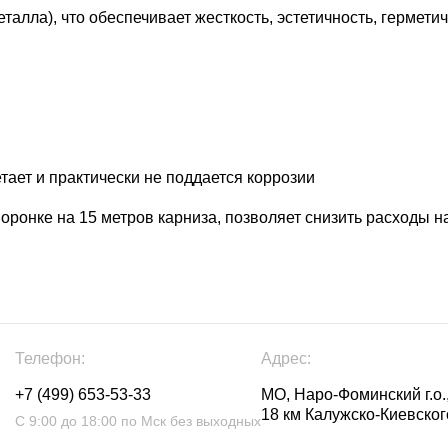
лла), что обеспечивает жесткость, эстетичность, герметич
етает и практически не поддается коррозии
оронке на 15 метров карниза, позволяет снизить расходы на
Телефон:
Адрес:
+7 (499) 653-53-33
МО, Наро-Фоминский г.о.,
18 км Калужско-Киевского
С 9:00 до 18:00 по Мск без выходных