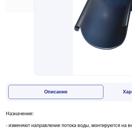
Забор
Кровля
Водосточная система
Профили для гипсокартона
Описание
Хар
Дача и сад
Назначение:
Другие товары
- изменяют направление потока воды, монтируются на в