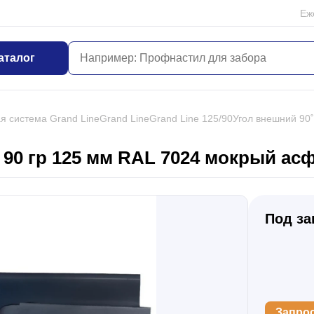
Еж
аталог
я система Grand Line
Grand Line
Grand Line 125/90
Угол внешний 90˚
 90 гр 125 мм RAL 7024 мокрый ас
Под за
Запро