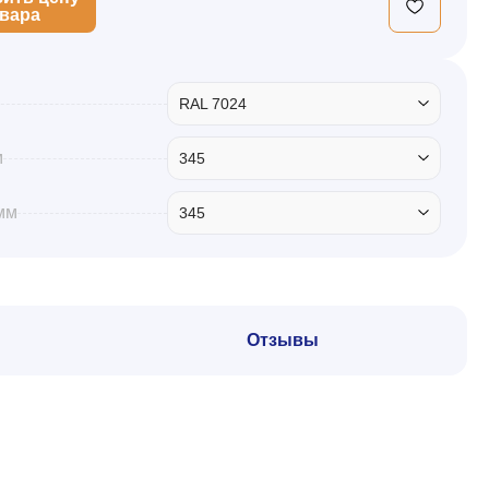
овара
RAL 7024
м
345
мм
345
Отзывы