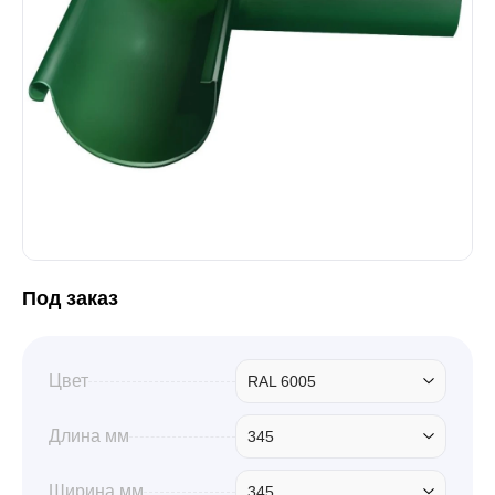
Забор
Кровля
Водосточная система
Профили для гипсокартона
Под заказ
Дача и сад
Цвет
RAL 6005
Длина мм
345
Другие товары
Ширина мм
345