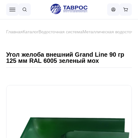
Назад в меню
Главная
Каталог
Водосточная система
Металлическая водосточна
Профнастил
Угол желоба внешний Grand Line 90 гр
125 мм RAL 6005 зеленый мох
Металлочерепица
Металлический штакетник
Чёрный металлопрокат
Сваи винтовые