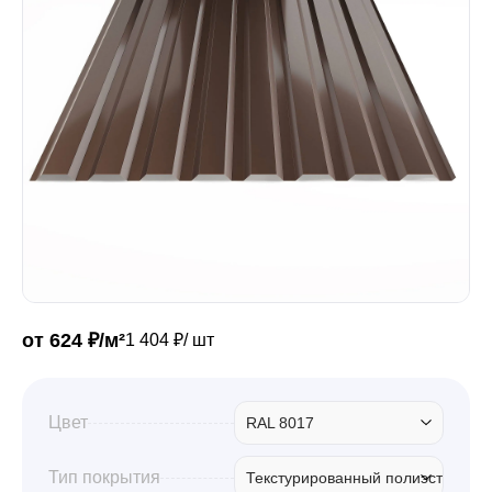
Забор
Кровля
Водосточная система
Профили для гипсокартона
от 624 ₽/м²
1 404 ₽/ шт
Дача и сад
Цвет
RAL 8017
Другие товары
Тип покрытия
Текстурированный полиэстер