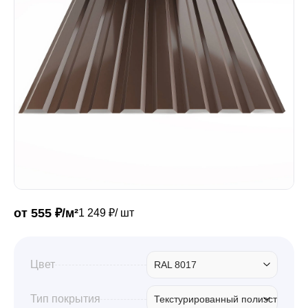
Забор
Кровля
Водосточная система
Профили для гипсокартона
от 555 ₽/м²
1 249 ₽/ шт
Дача и сад
Цвет
RAL 8017
Другие товары
Тип покрытия
Текстурированный полиэстер