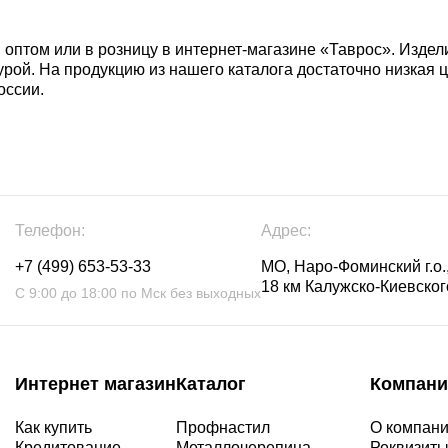
 оптом или в розницу в интернет-магазине «Таврос». Издел
урой. На продукцию из нашего каталога достаточно низкая ц
оссии.
Телефон:
Адрес:
+7 (499) 653-53-33
МО, Наро-Фоминский г.о.,
18 км Калужско-Киевского
С 9:00 до 18:00 по Мск без выходных
Интернет магазин
Каталог
Компани
Как купить
Профнастил
О компан
Кредитование
Металлочерепица
Реквизит