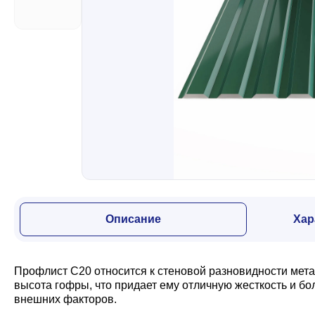
Забор
Кровля
Водосточная система
Профили для гипсокартона
Описание
Хар
Дача и сад
Профлист С20 относится к стеновой разновидности мет
Другие товары
высота гофры, что придает ему отличную жесткость и б
внешних факторов.