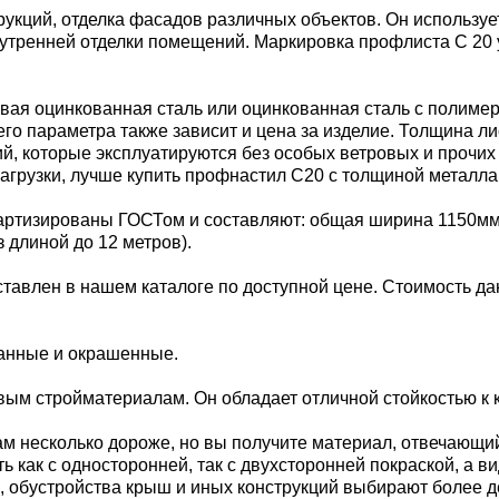
кций, отделка фасадов различных объектов. Он используе
внутренней отделки помещений. Маркировка профлиста С 20
вая оцинкованная сталь или оцинкованная сталь с полиме
его параметра также зависит и цена за изделие. Толщина ли
, которые эксплуатируются без особых ветровых и прочих н
рузки, лучше купить профнастил С20 с толщиной металла
тизированы ГОСТом и составляют: общая ширина 1150мм; 
з длиной до 12 метров).
ставлен в нашем каталоге по доступной цене. Стоимость да
ванные и окрашенные.
м стройматериалам. Он обладает отличной стойкостью к к
м несколько дороже, но вы получите материал, отвечающи
 как с односторонней, так с двухсторонней покраской, а в
 обустройства крыш и иных конструкций выбирают более 