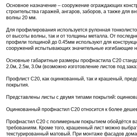
Основное назначение – сооружение ограждающих констру
строительства гаражей, ангаров, заборов, а также для 
волны 20 мм.
Для профилирования используется рулонная тонколисто
от высоты волны, так и от толщины металла. От последн
профили толщиной до 0.45мм используют для конструкций
сооружений испытывающих значительные изгибающие наг
Основные габаритные размеры профнастила С20 стандар
2.0м, 2.5м, 3.0м (возможно изготовление листов под зака
Профлист С20, как оцинкованный, так и крашеный, пред
покрытия.
Представлены листы с двумя типами покрытий: оцинко
Оцинкованный профнастил С20 относится к более дешевы
Профнастил С20 с полимерным покрытием обойдётся ва
требованиям. Кроме того, крашенный лист можно выбрать
текстурированный матовый. При монтаже фасадов дома,