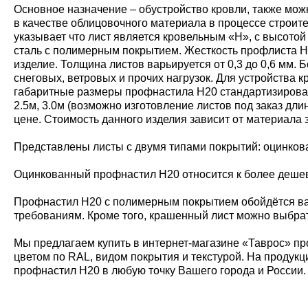
Основное назначение – обустройство кровли, также мож
в качестве облицовочного материала в процессе строит
указывает что лист является кровельным «Н», с высото
сталь с полимерным покрытием. Жесткость профлиста Н20
изделие. Толщина листов варьируется от 0,3 до 0,6 мм
снеговых, ветровых и прочих нагрузок. Для устройства
габаритные размеры профнастила Н20 стандартизирован
2.5м, 3.0м (возможно изготовление листов под заказ дл
цене. Стоимость данного изделия зависит от материала 
Представлены листы с двумя типами покрытий: оцинко
Оцинкованный профнастил Н20 относится к более дешевы
Профнастил Н20 с полимерным покрытием обойдётся ва
требованиям. Кроме того, крашенный лист можно выбрат
Мы предлагаем купить в интернет-магазине «Таврос» пр
цветом по RAL, видом покрытия и текстурой. На продукц
профнастил Н20 в любую точку Вашего города и России.