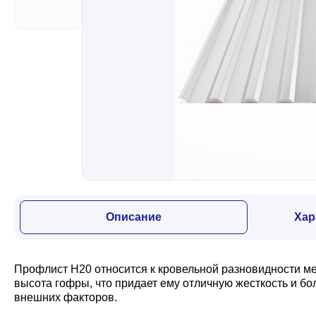
Забор
Кровля
Водосточная система
Профили для гипсокартона
Описание
Хар
Дача и сад
Профлист Н20 относится к кровельной разновидности м
Другие товары
высота гофры, что придает ему отличную жесткость и б
внешних факторов.