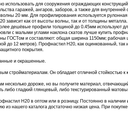
но использовать для сооружения ограждающих конструкций,
ельства гаражей, ангаров, заборов, а также для внутренне
й волны 20 мм. Для профилирования используется рулонная
 зависит как от высоты волны, так и от толщины металла. 
. Более дешёвые профили толщиной до 0.45мм используют дл
 кровли с малыми углами наклона скатов лучше купить проф
ы ГОСТом и составляют: общая ширина 1150мм; рабочая шир
иной до 12 метров). Профнастил Н20, как оцинкованный, так
защитного покрытия.
ванные и окрашенные.
м стройматериалам. Он обладает отличной стойкостью к к
м несколько дороже, но вы получите материал, отвечающи
ь либо гладкий глянцевый, либо текстурированный матовы
офнастил Н20 в оптом или в розницу. Постоянно в наличии 
ию из нашего каталога достаточно низкая цена. При покупк