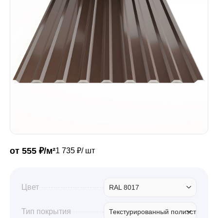
Забор
Кровля
Водосточная система
Профили для гипсокартона
от 555 ₽/м²
1 735 ₽/ шт
Дача и сад
Цвет
RAL 8017
Другие товары
Тип покрытия
Текстурированный полиэстер