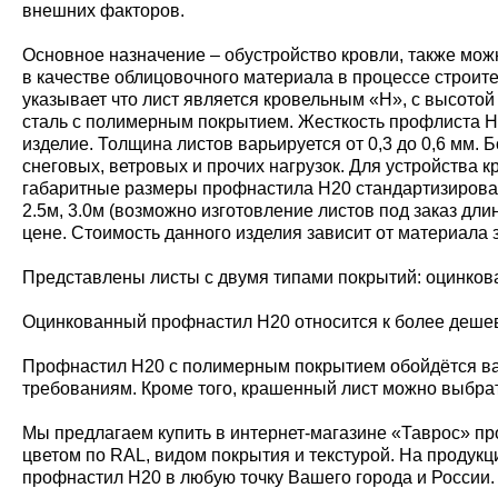
внешних факторов.
Основное назначение – обустройство кровли, также мож
в качестве облицовочного материала в процессе строит
указывает что лист является кровельным «Н», с высото
сталь с полимерным покрытием. Жесткость профлиста Н20
изделие. Толщина листов варьируется от 0,3 до 0,6 мм
снеговых, ветровых и прочих нагрузок. Для устройства
габаритные размеры профнастила Н20 стандартизирован
2.5м, 3.0м (возможно изготовление листов под заказ дл
цене. Стоимость данного изделия зависит от материала 
Представлены листы с двумя типами покрытий: оцинко
Оцинкованный профнастил Н20 относится к более дешевы
Профнастил Н20 с полимерным покрытием обойдётся ва
требованиям. Кроме того, крашенный лист можно выбрат
Мы предлагаем купить в интернет-магазине «Таврос» пр
цветом по RAL, видом покрытия и текстурой. На продукц
профнастил Н20 в любую точку Вашего города и России.