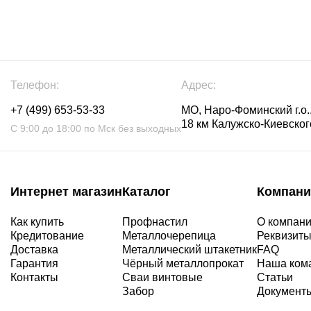
Телефон:
Адрес:
+7 (499) 653-53-33
МО, Наро-Фоминский г.о.,
18 км Калужско-Киевского
С 9:00 до 18:00 по Мск без выходных
Интернет магазин
Каталог
Компани
Как купить
Профнастил
О компан
Кредитование
Металлочерепица
Реквизит
Доставка
Металлический штакетник
FAQ
Гарантия
Чёрный металлопрокат
Наша ком
Контакты
Сваи винтовые
Статьи
Забор
Документ