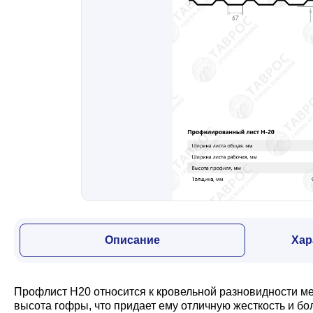
Забор
Кровля
Водосточная система
Профили для гипсокартона
Дача и сад
Описание
Хар
Другие товары
Профлист Н20 относится к кровельной разновидности м
высота гофры, что придает ему отличную жесткость и б