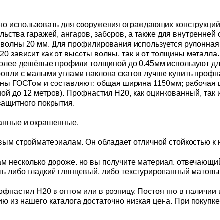
но использовать для сооружения ограждающих конструкций,
ельства гаражей, ангаров, заборов, а также для внутренне
й волны 20 мм. Для профилирования используется рулонная
 зависит как от высоты волны, так и от толщины металла. 
. Более дешёвые профили толщиной до 0.45мм используют дл
 кровли с малыми углами наклона скатов лучше купить проф
ы ГОСТом и составляют: общая ширина 1150мм; рабочая шир
иной до 12 метров). Профнастил Н20, как оцинкованный, так
защитного покрытия.
ванные и окрашенные.
м стройматериалам. Он обладает отличной стойкостью к к
м несколько дороже, но вы получите материал, отвечающи
ь либо гладкий глянцевый, либо текстурированный матовы
офнастил Н20 в оптом или в розницу. Постоянно в наличии 
ию из нашего каталога достаточно низкая цена. При покупк