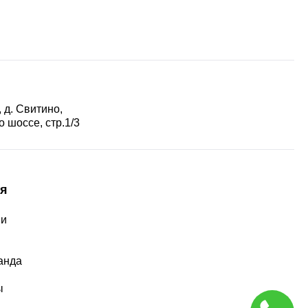
 д. Свитино,
 шоссе, стр.1/3
я
ии
ы
анда
ы