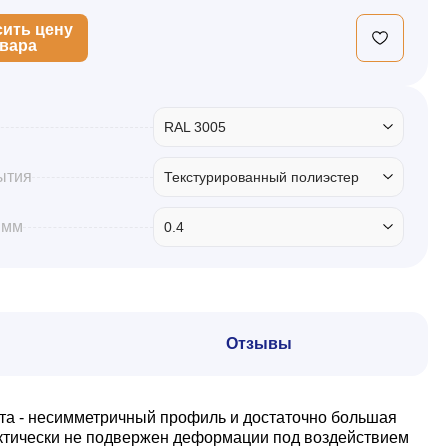
сить цену
овара
RAL 3005
ытия
Текстурированный полиэстер
 мм
0.4
Отзывы
та - несимметричный профиль и достаточно большая
актически не подвержен деформации под воздействием