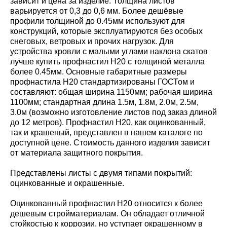
зависит и цена за изделие. Толщина листов
варьируется от 0,3 до 0,6 мм. Более дешёвые
профили толщиной до 0.45мм используют для
конструкций, которые эксплуатируются без особых
снеговых, ветровых и прочих нагрузок. Для
устройства кровли с малыми углами наклона скатов
лучше купить профнастил Н20 с толщиной металла
более 0.45мм. Основные габаритные размеры
профнастила Н20 стандартизированы ГОСТом и
составляют: общая ширина 1150мм; рабочая ширина
1100мм; стандартная длина 1.5м, 1.8м, 2.0м, 2.5м,
3.0м (возможно изготовление листов под заказ длиной
до 12 метров). Профнастил Н20, как оцинкованный,
так и крашеный, представлен в нашем каталоге по
доступной цене. Стоимость данного изделия зависит
от материала защитного покрытия.
Представлены листы с двумя типами покрытий:
оцинкованные и окрашенные.
Оцинкованный профнастил Н20 относится к более
дешевым стройматериалам. Он обладает отличной
стойкостью к коррозии, но уступает окрашенному в