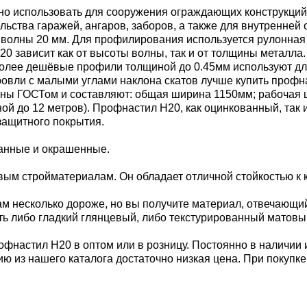
но использовать для сооружения ограждающих конструкций,
ельства гаражей, ангаров, заборов, а также для внутренне
й волны 20 мм. Для профилирования используется рулонная
 зависит как от высоты волны, так и от толщины металла. 
. Более дешёвые профили толщиной до 0.45мм используют дл
 кровли с малыми углами наклона скатов лучше купить проф
ы ГОСТом и составляют: общая ширина 1150мм; рабочая шир
иной до 12 метров). Профнастил Н20, как оцинкованный, так
защитного покрытия.
ванные и окрашенные.
м стройматериалам. Он обладает отличной стойкостью к к
м несколько дороже, но вы получите материал, отвечающи
ь либо гладкий глянцевый, либо текстурированный матовы
офнастил Н20 в оптом или в розницу. Постоянно в наличии 
ию из нашего каталога достаточно низкая цена. При покупк