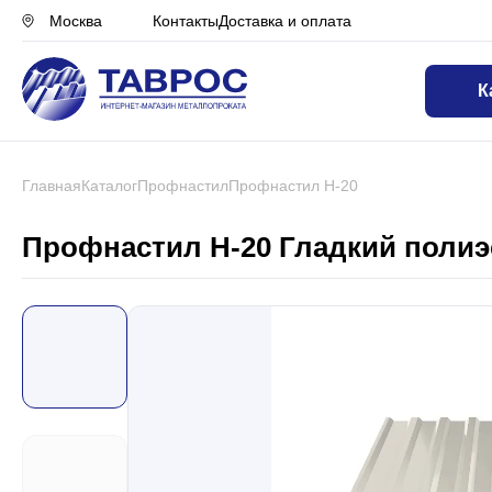
Контакты
Доставка и оплата
Москва
К
Назад в меню
Профнастил
Главная
Каталог
Профнастил
Профнастил Н-20
Металлочерепица
Профнастил Н-20 Гладкий полиэс
Металлический штакетник
Чёрный металлопрокат
Сваи винтовые