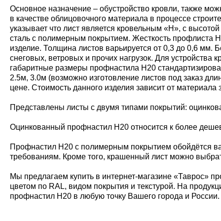
Основное назначение – обустройство кровли, также мож
в качестве облицовочного материала в процессе строит
указывает что лист является кровельным «Н», с высото
сталь с полимерным покрытием. Жесткость профлиста Н20
изделие. Толщина листов варьируется от 0,3 до 0,6 мм
снеговых, ветровых и прочих нагрузок. Для устройства
габаритные размеры профнастила Н20 стандартизирован
2.5м, 3.0м (возможно изготовление листов под заказ дл
цене. Стоимость данного изделия зависит от материала 
Представлены листы с двумя типами покрытий: оцинко
Оцинкованный профнастил Н20 относится к более дешевы
Профнастил Н20 с полимерным покрытием обойдётся ва
требованиям. Кроме того, крашенный лист можно выбрат
Мы предлагаем купить в интернет-магазине «Таврос» пр
цветом по RAL, видом покрытия и текстурой. На продукц
профнастил Н20 в любую точку Вашего города и России.