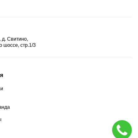
 д. Свитино,
 шоссе, стр.1/3
я
ии
ы
анда
ы