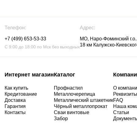
Телефон:
Адрес:
+7 (499) 653-53-33
МО, Наро-Фоминский г.о.,
18 км Калужско-Киевского
С 9:00 до 18:00 по Мск без выходных
Интернет магазин
Каталог
Компани
Как купить
Профнастил
О компан
Кредитование
Металлочерепица
Реквизит
Доставка
Металлический штакетник
FAQ
Гарантия
Чёрный металлопрокат
Наша ком
Контакты
Сваи винтовые
Статьи
Забор
Документ