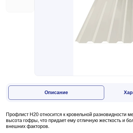
Забор
Кровля
Водосточная система
Профили для гипсокартона
Описание
Хар
Дача и сад
Профлист Н20 относится к кровельной разновидности м
Другие товары
высота гофры, что придает ему отличную жесткость и б
внешних факторов.