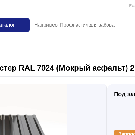
Еж
аталог
тер RAL 7024 (Мокрый асфальт) 2
Под за
Запро