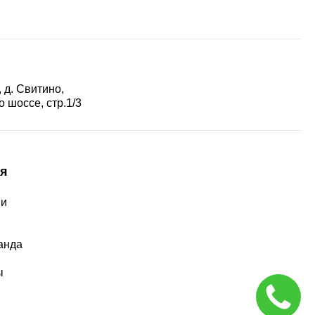
 д. Свитино,
 шоссе, стр.1/3
я
ии
ы
анда
ы