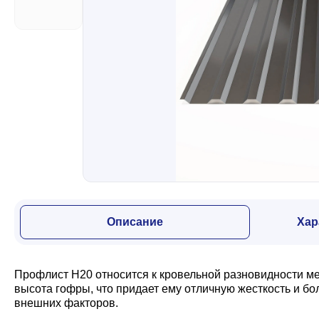
Забор
Кровля
Водосточная система
Профили для гипсокартона
Описание
Хар
Дача и сад
Профлист Н20 относится к кровельной разновидности м
Другие товары
высота гофры, что придает ему отличную жесткость и б
внешних факторов.