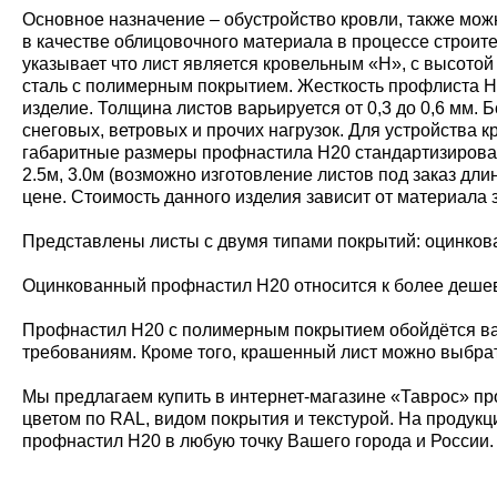
Основное назначение – обустройство кровли, также мож
в качестве облицовочного материала в процессе строит
указывает что лист является кровельным «Н», с высото
сталь с полимерным покрытием. Жесткость профлиста Н20
изделие. Толщина листов варьируется от 0,3 до 0,6 мм
снеговых, ветровых и прочих нагрузок. Для устройства
габаритные размеры профнастила Н20 стандартизирован
2.5м, 3.0м (возможно изготовление листов под заказ дл
цене. Стоимость данного изделия зависит от материала 
Представлены листы с двумя типами покрытий: оцинко
Оцинкованный профнастил Н20 относится к более дешевы
Профнастил Н20 с полимерным покрытием обойдётся ва
требованиям. Кроме того, крашенный лист можно выбрат
Мы предлагаем купить в интернет-магазине «Таврос» пр
цветом по RAL, видом покрытия и текстурой. На продукц
профнастил Н20 в любую точку Вашего города и России.