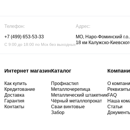
Телефон:
Адрес:
+7 (499) 653-53-33
МО, Наро-Фоминский г.о.,
18 км Калужско-Киевского
С 9:00 до 18:00 по Мск без выходных
Интернет магазин
Каталог
Компани
Как купить
Профнастил
О компан
Кредитование
Металлочерепица
Реквизит
Доставка
Металлический штакетник
FAQ
Гарантия
Чёрный металлопрокат
Наша ком
Контакты
Сваи винтовые
Статьи
Забор
Документ