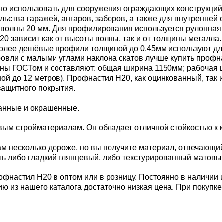
но использовать для сооружения ограждающих конструкций,
ельства гаражей, ангаров, заборов, а также для внутренне
й волны 20 мм. Для профилирования используется рулонная
 зависит как от высоты волны, так и от толщины металла. 
. Более дешёвые профили толщиной до 0.45мм используют дл
 кровли с малыми углами наклона скатов лучше купить проф
ы ГОСТом и составляют: общая ширина 1150мм; рабочая шир
иной до 12 метров). Профнастил Н20, как оцинкованный, так
защитного покрытия.
ванные и окрашенные.
м стройматериалам. Он обладает отличной стойкостью к к
м несколько дороже, но вы получите материал, отвечающи
ь либо гладкий глянцевый, либо текстурированный матовы
офнастил Н20 в оптом или в розницу. Постоянно в наличии 
ию из нашего каталога достаточно низкая цена. При покупк