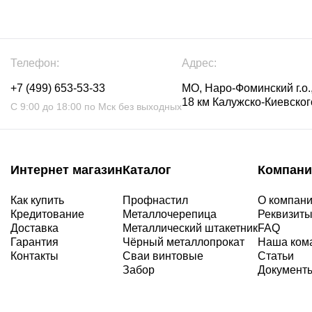
Телефон:
Адрес:
+7 (499) 653-53-33
МО, Наро-Фоминский г.о.,
18 км Калужско-Киевского
С 9:00 до 18:00 по Мск без выходных
Интернет магазин
Каталог
Компани
Как купить
Профнастил
О компан
Кредитование
Металлочерепица
Реквизит
Доставка
Металлический штакетник
FAQ
Гарантия
Чёрный металлопрокат
Наша ком
Контакты
Сваи винтовые
Статьи
Забор
Документ