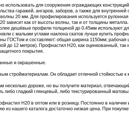
но использовать для сооружения ограждающих конструкций,
ельства гаражей, ангаров, заборов, а также для внутренне
й волны 20 мм. Для профилирования используется рулонная
 зависит как от высоты волны, так и от толщины металла. 
. Более дешёвые профили толщиной до 0.45мм используют дл
 кровли с малыми углами наклона скатов лучше купить проф
ы ГОСТом и составляют: общая ширина 1150мм; рабочая шир
иной до 12 метров). Профнастил Н20, как оцинкованный, так
защитного покрытия.
ванные и окрашенные.
м стройматериалам. Он обладает отличной стойкостью к к
м несколько дороже, но вы получите материал, отвечающи
ь либо гладкий глянцевый, либо текстурированный матовы
офнастил Н20 в оптом или в розницу. Постоянно в наличии 
ию из нашего каталога достаточно низкая цена. При покупк