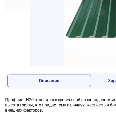
Забор
Кровля
Водосточная система
Профили для гипсокартона
Описание
Хар
Дача и сад
Профлист Н20 относится к кровельной разновидности м
Другие товары
высота гофры, что придает ему отличную жесткость и б
внешних факторов.