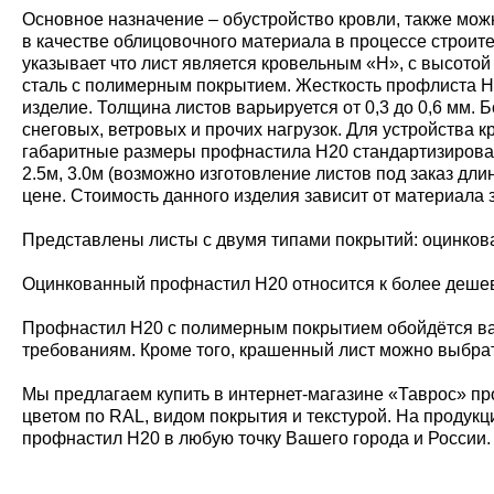
Основное назначение – обустройство кровли, также мож
в качестве облицовочного материала в процессе строит
указывает что лист является кровельным «Н», с высото
сталь с полимерным покрытием. Жесткость профлиста Н20
изделие. Толщина листов варьируется от 0,3 до 0,6 мм
снеговых, ветровых и прочих нагрузок. Для устройства
габаритные размеры профнастила Н20 стандартизирован
2.5м, 3.0м (возможно изготовление листов под заказ дл
цене. Стоимость данного изделия зависит от материала 
Представлены листы с двумя типами покрытий: оцинко
Оцинкованный профнастил Н20 относится к более дешевы
Профнастил Н20 с полимерным покрытием обойдётся ва
требованиям. Кроме того, крашенный лист можно выбрат
Мы предлагаем купить в интернет-магазине «Таврос» пр
цветом по RAL, видом покрытия и текстурой. На продукц
профнастил Н20 в любую точку Вашего города и России.