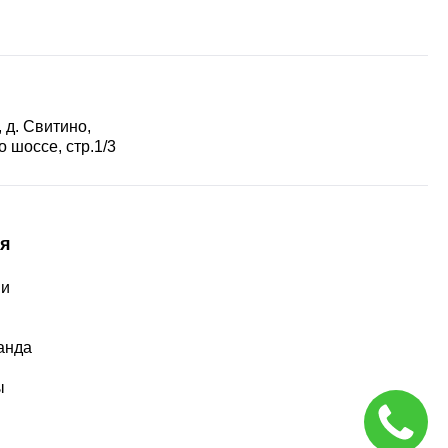
 д. Свитино,
 шоссе, стр.1/3
я
ии
ы
анда
ы