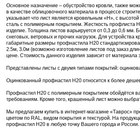
Основное назначение – обустройство кровли, также мож
в качестве облицовочного материала в процессе строит
указывает что лист является кровельным «Н», с высото
сталь с полимерным покрытием. Жесткость профлиста Н20
изделие. Толщина листов варьируется от 0,3 до 0,6 мм
снеговых, ветровых и прочих нагрузок. Для устройства
габаритные размеры профнастила Н20 стандартизирован
2.5м, 3.0м (возможно изготовление листов под заказ дл
цене. Стоимость данного изделия зависит от материала 
Представлены листы с двумя типами покрытий: оцинко
Оцинкованный профнастил Н20 относится к более дешевы
Профнастил Н20 с полимерным покрытием обойдётся ва
требованиям. Кроме того, крашенный лист можно выбрат
Мы предлагаем купить в интернет-магазине «Таврос» пр
цветом по RAL, видом покрытия и текстурой. На продукц
профнастил Н20 в любую точку Вашего города и России.