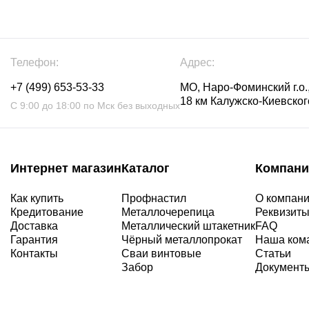
Телефон:
Адрес:
+7 (499) 653-53-33
МО, Наро-Фоминский г.о.,
18 км Калужско-Киевского
С 9:00 до 18:00 по Мск без выходных
Интернет магазин
Каталог
Компани
Как купить
Профнастил
О компан
Кредитование
Металлочерепица
Реквизит
Доставка
Металлический штакетник
FAQ
Гарантия
Чёрный металлопрокат
Наша ком
Контакты
Сваи винтовые
Статьи
Забор
Документ