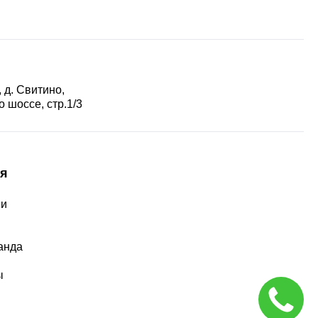
 д. Свитино,
 шоссе, стр.1/3
я
ии
ы
анда
ы