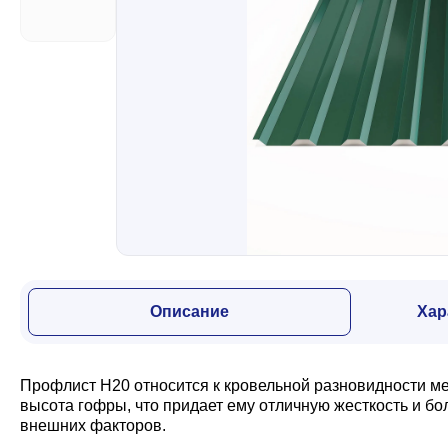
Забор
Кровля
Водосточная система
Профили для гипсокартона
Описание
Хар
Дача и сад
Профлист Н20 относится к кровельной разновидности м
Другие товары
высота гофры, что придает ему отличную жесткость и б
внешних факторов.