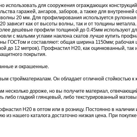
но использовать для сооружения ограждающих конструкций,
ельства гаражей, ангаров, заборов, а также для внутренне
й волны 20 мм. Для профилирования используется рулонная
 зависит как от высоты волны, так и от толщины металла. 
. Более дешёвые профили толщиной до 0.45мм используют дл
 кровли с малыми углами наклона скатов лучше купить проф
ы ГОСТом и составляют: общая ширина 1150мм; рабочая шир
иной до 12 метров). Профнастил Н20, как оцинкованный, так
защитного покрытия.
ванные и окрашенные.
м стройматериалам. Он обладает отличной стойкостью к к
м несколько дороже, но вы получите материал, отвечающи
ь либо гладкий глянцевый, либо текстурированный матовы
офнастил Н20 в оптом или в розницу. Постоянно в наличии 
ию из нашего каталога достаточно низкая цена. При покупк