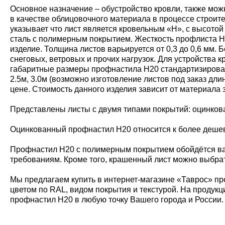
Основное назначение – обустройство кровли, также мож
в качестве облицовочного материала в процессе строит
указывает что лист является кровельным «Н», с высото
сталь с полимерным покрытием. Жесткость профлиста Н20
изделие. Толщина листов варьируется от 0,3 до 0,6 мм
снеговых, ветровых и прочих нагрузок. Для устройства
габаритные размеры профнастила Н20 стандартизирован
2.5м, 3.0м (возможно изготовление листов под заказ дл
цене. Стоимость данного изделия зависит от материала 
Представлены листы с двумя типами покрытий: оцинко
Оцинкованный профнастил Н20 относится к более дешевы
Профнастил Н20 с полимерным покрытием обойдётся ва
требованиям. Кроме того, крашенный лист можно выбрат
Мы предлагаем купить в интернет-магазине «Таврос» пр
цветом по RAL, видом покрытия и текстурой. На продукц
профнастил Н20 в любую точку Вашего города и России.