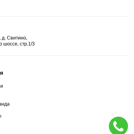
 д. Свитино,
 шоссе, стр.1/3
я
ии
ы
анда
ы