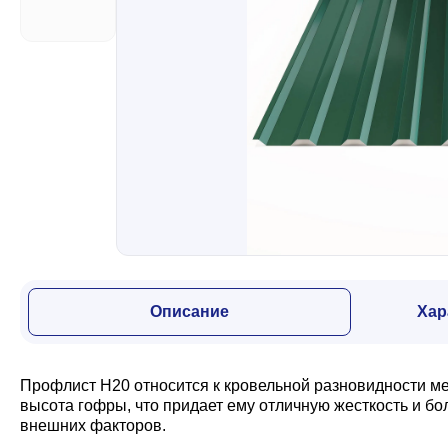
Забор
Кровля
Водосточная система
Профили для гипсокартона
Описание
Хар
Дача и сад
Профлист Н20 относится к кровельной разновидности м
Другие товары
высота гофры, что придает ему отличную жесткость и б
внешних факторов.