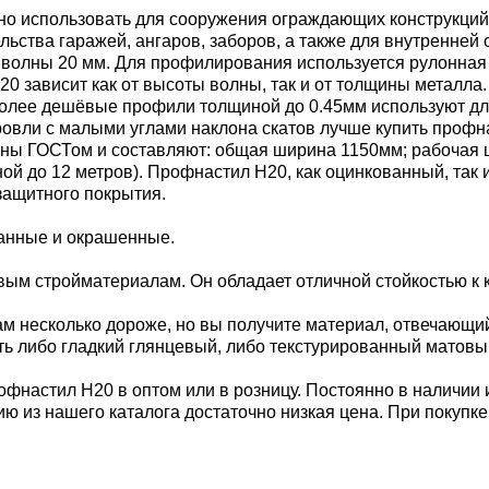
но использовать для сооружения ограждающих конструкций,
ельства гаражей, ангаров, заборов, а также для внутренне
й волны 20 мм. Для профилирования используется рулонная
 зависит как от высоты волны, так и от толщины металла. 
. Более дешёвые профили толщиной до 0.45мм используют дл
 кровли с малыми углами наклона скатов лучше купить проф
ы ГОСТом и составляют: общая ширина 1150мм; рабочая шир
иной до 12 метров). Профнастил Н20, как оцинкованный, так
защитного покрытия.
ванные и окрашенные.
м стройматериалам. Он обладает отличной стойкостью к к
м несколько дороже, но вы получите материал, отвечающи
ь либо гладкий глянцевый, либо текстурированный матовы
офнастил Н20 в оптом или в розницу. Постоянно в наличии 
ию из нашего каталога достаточно низкая цена. При покупк