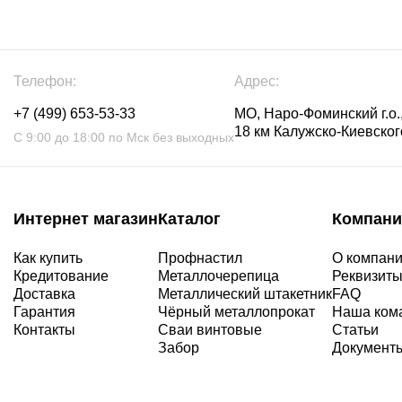
Телефон:
Адрес:
+7 (499) 653-53-33
МО, Наро-Фоминский г.о.,
18 км Калужско-Киевского
С 9:00 до 18:00 по Мск без выходных
Интернет магазин
Каталог
Компани
Как купить
Профнастил
О компан
Кредитование
Металлочерепица
Реквизит
Доставка
Металлический штакетник
FAQ
Гарантия
Чёрный металлопрокат
Наша ком
Контакты
Сваи винтовые
Статьи
Забор
Документ